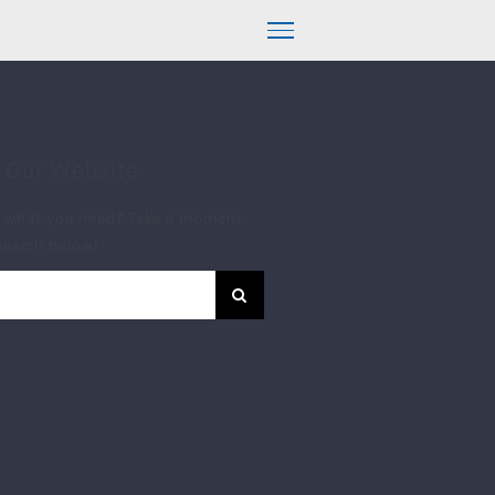
 Our Website
d what you need? Take a moment
search below!