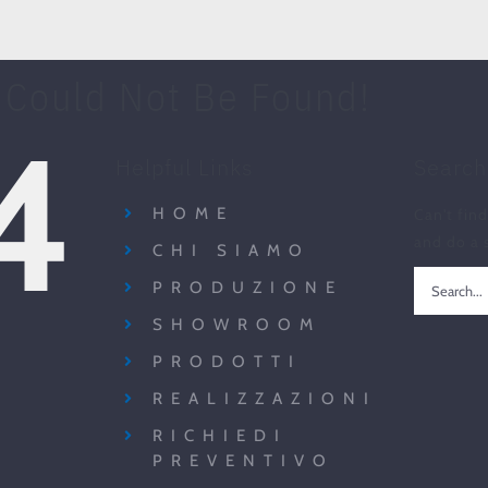
 Could Not Be Found!
4
Helpful Links
Search
HOME
Can't fin
and do a 
CHI SIAMO
Search
PRODUZIONE
for:
SHOWROOM
PRODOTTI
REALIZZAZIONI
RICHIEDI
PREVENTIVO