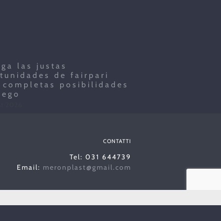
ga las justas
Compite como u
tunidades de fairpari
élite: estrateg
 completas posibilidades
fairpari
uego
6 August 2026
st 2026
CONTATTI
Tel: 031 644739
Email:
meronplast@gmail.com