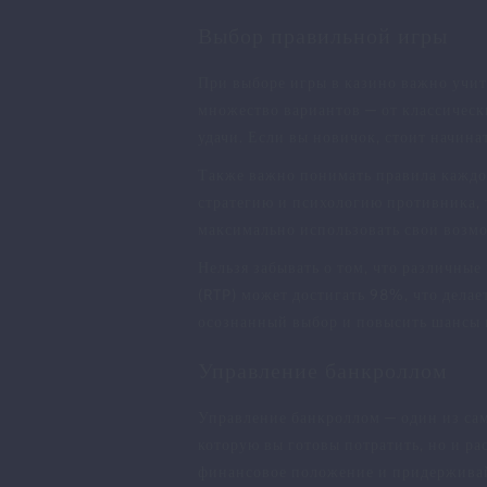
Выбор правильной игры
При выборе игры в казино важно учит
множество вариантов — от классически
удачи. Если вы новичок, стоит начина
Также важно понимать правила каждо
стратегию и психологию противника, т
максимально использовать свои возмо
Нельзя забывать о том, что различны
(RTP) может достигать 98%, что дела
осознанный выбор и повысить шансы 
Управление банкроллом
Управление банкроллом — один из сам
которую вы готовы потратить, но и ра
финансовое положение и придерживайт