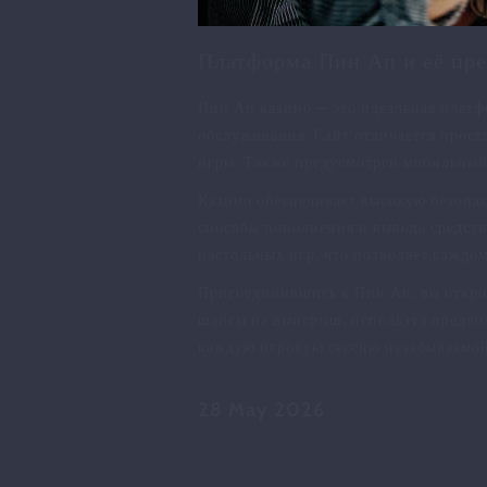
Платформа Пин Ап и её пр
Пин Ап казино — это идеальная платф
обслуживания. Сайт отличается прост
игры. Также предусмотрен мобильный д
Казино обеспечивает высокую безопас
способы пополнения и вывода средств
настольных игр, что позволяет каждом
Присоединившись к Пин Ап, вы откроет
шансы на выигрыш, используя предлож
каждую игровую сессию незабываемой
28 May 2026