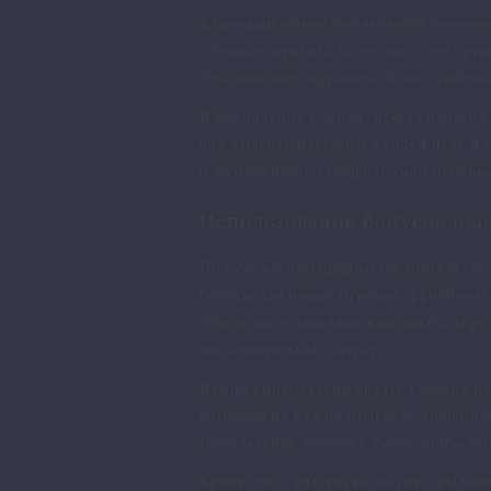
Ключевым моментом является пониман
готовы потратить за сессию, и не пре
Это поможет сохранить более стабиль
В дополнение к этому, всегда полезно
вам выявить паттерны в своей игре и 
и возможность улучшить свои игровые
Использование бонусов и а
Пин Ап казино предлагает множество
бонусы для новых игроков, фриспины 
Эти акции позволяют вам начать игру
дополнительных затрат.
Важно внимательно читать условия ис
которого их нужно отыграть. Правиль
Используйте бонусы с умом, чтобы по
Кроме того, участвуя в акциях, вы м