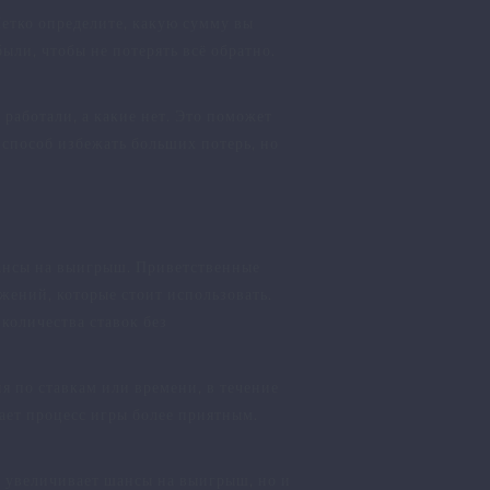
тко определите, какую сумму вы
ыли, чтобы не потерять всё обратно.
 работали, а какие нет. Это поможет
 способ избежать больших потерь, но
шансы на выигрыш. Приветственные
жений, которые стоит использовать.
количества ставок без
я по ставкам или времени, в течение
ает процесс игры более приятным.
о увеличивает шансы на выигрыш, но и