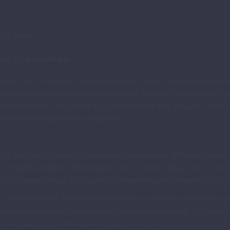
 от Pinup
их психология
ечение, но и сложный психологический процесс. Каждая игра осн
менты влияют на их шансы на выигрыш. Важной составляющей яв
т волнительного ожидания до разочарования при неудачах. Пон
имать более обдуманные решения.
 что азартные игры могут вызывать зависимость. Многие игроки 
т потерять контроль. Понимание границ, своих финансов и эмоц
ть ненужных потерь и сохранить положительное отношение к пр
стратегическим. Определите свои цели и заранее установите ли
езмерных потерь и сделать игру более увлекательной. Исследова
т наибольшее удовлетворение и шансы на успех.