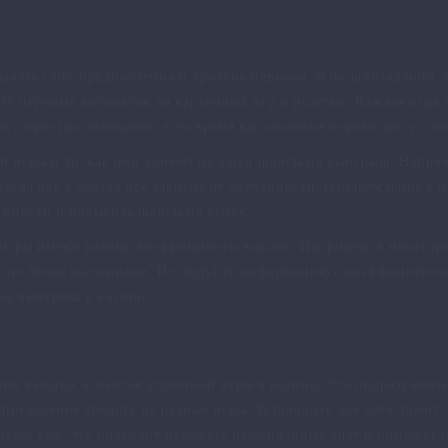
ывать свои предпочтения и уровень навыков. В онлайн-казино, 
х игровых автоматов до карточных игр и рулетки. Каждая игра т
ть с простых автоматов, в то время как опытные игроки могут п
й игры и то, как они влияют на ваши шансы на выигрыш. Напри
огда как в слотах всё зависит от случайности. Ознакомление с
жности и повысить шансы на успех.
е игры имеют разные коэффициенты выплат. Например, в некотор
ет их более выгодными. Исследуйте информацию о коэффициентах
на выигрыш в казино.
ых важных аспектов успешной игры в казино. Это подразумевает
спределение средств на разные игры. Установите для себя лимит,
есь его. Это позволит избежать неожиданных трат и поможет на