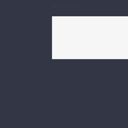
Related Posts