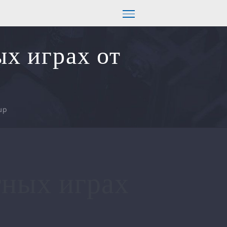
х играх от
up
тных играх