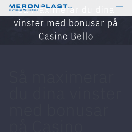
Skip
Så maximerar du dina
to
content
vinster med bonusar på
Casino Bello
Så maximerar
du dina vinster
med bonusar
på Casino