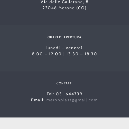
Via delle Gallarane, 8
22046 Merone (CO)
ORARI DI APERTURA
lunedì – venerdì
8.00 – 12.00 | 13.30 – 18.30
CONTATTI
Tel: 031 644739
Email:
meronplast@gmail.com