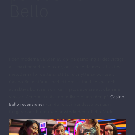
Bello
I den moderna världen av online gambling är det viktigt
att maximera dina vinster, och en av de mest effektiva
metoderna för detta är att ta full nytta av bonusar.
Casino Bello står ut med ett brett utbud av spel och
attraktiva bonusar som kan hjälpa spelare att öka sina
vinster. Genom att läsa om olika erbjudanden på
Casino
Bello recensioner
kan du förstå hur dessa bonusar
fungerar och hur du kan använda dem till din fördel.