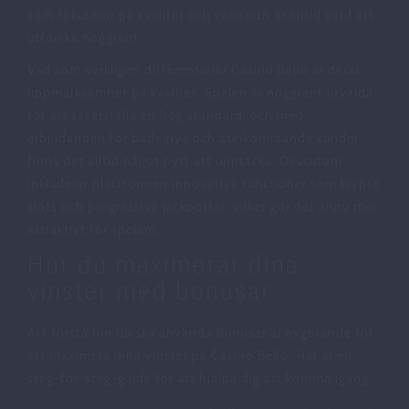
som fokuserar på kvalitet och variation är alltid värd att
utforska noggrant.
Vad som verkligen differentierar Casino Bello är deras
uppmärksamhet på kvalitet. Spelen är noggrant utvalda
för att säkerställa en hög standard, och med
erbjudanden för både nya och återkommande kunder
finns det alltid något nytt att upptäcka. Dessutom
inkluderar plattformen innovativa funktioner som krypto
slots och progressiva jackpottar, vilket gör det ännu mer
attraktivt för spelare.
Hur du maximerar dina
vinster med bonusar
Att förstå hur du ska använda bonusar är avgörande för
att maximera dina vinster på Casino Bello. Här är en
steg-för-steg-guide för att hjälpa dig att komma igång: