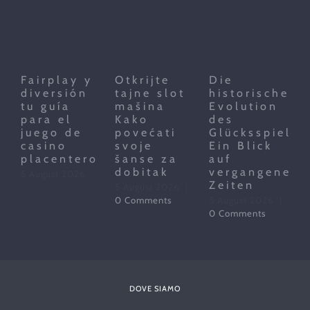
Fairplay y
Otkrijte
Die
diversión
tajne slot
historische
tu guía
mašina
Evolution
para el
Kako
des
juego de
povećati
Glücksspiels
casino
svoje
Ein Blick
placentero
šanse za
auf
i
dobitak
vergangene
5 August 2026
Zeiten
5 August 2026
|
4
0 Comments
5 August 2026
|
0
0 Comments
DOVE SIAMO