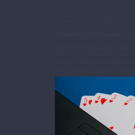
Психология игроков как Pinup влияет 
Влияние онлайн-казино на 
Современные онлайн-казино, такие к
выходя из дома. Психология игроков 
визуальное оформление и маркетинговы
может привести к увеличению времени