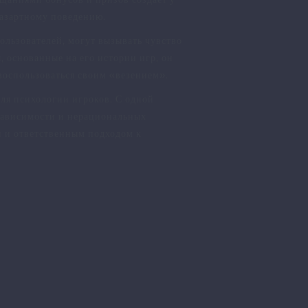
азартному поведению.
ользователей, могут вызывать чувство
, основанные на его истории игр, он
 воспользоваться своим «везением».
для психологии игроков. С одной
 зависимости и нерациональных
 и ответственным подходом к