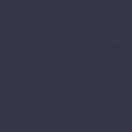
ставят больше, чем планировали изнач
Также стоит отметить, что игры, так
визуальные эффекты создают ощущени
психологического воздействия важно 
Эмоции и принятие решени
Эмоции играют ключевую роль в проц
психологические механизмы для влиян
быстрого выигрыша, может создавать
азарт, либо вызвать разочарование в 
Кроме того, игроки, находясь под во
удачи часто приводит к игнорированию
играми. Таким образом, понимание вл
Психологи также отмечают, что негати
Это создает замкнутый круг, где игр
Понимание этих механизмов может пом