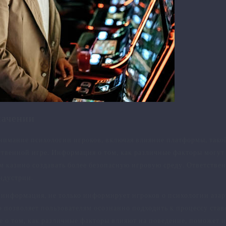
начении
онимание психологии игроков, включая влияние платформы, такой
тственной игре. Информация о том, как различные факторы могут
ам казино создавать более безопасную игровую среду. Ответстве
ндустрии.
 информация, не только информирует игроков о психологии азар
о позволяет пользователям осознанно подходить к процессу став
е о том, как различные факторы влияют на поведение, поможет и