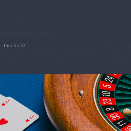
на поведение в казино
психологию игроков
ак
Пин Ап КЗ
, предоставляют игрокам уникальную возможность п
в таких условиях формируется под воздействием множества факто
е стратегии. Эти аспекты создают у игрока чувство вовлеченнос
, проведенного за игрой.