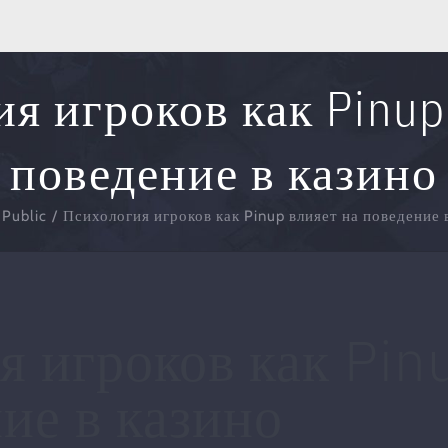
я игроков как Pinup
поведение в казино
Public
/
Психология игроков как Pinup влияет на поведение 
я игроков как Pin
ие в казино