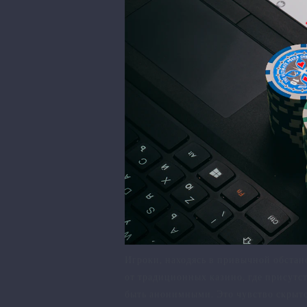
Игроки, находясь в привычной обстано
от традиционных казино, где присут
быть анонимными. Это чувство скрыт