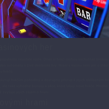
asinových her
h popularita neustále roste. Dnes si hráči mohou vychutnat širokou 
ideo automaty a živé dealerské hry. Hraní v kasinu není jen o štěst
hu hráčů.
oskytují hráčům pohodlný a dostupný přístup k jejich oblíbeným hrá
r, ale také výhodné bonusy a akce, které lákají nové hráče. Mnoho
ž zvyšuje jejich zájem o hraní.
novými hrami