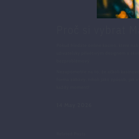
Proč si vybrat M
Pokud hledáte online kasino, které nabí
uživatelsky přívětivým designem a skvě
bezproblémový.
Nezapomeňte na to, že ačkoli kasinové 
forma zábavy, nikoli jako způsob, jak 
každý moment!
14 May 2026
Related Posts