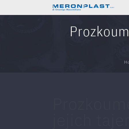
Skip
to
content
Prozkoumej
H
Prozkoumej
jejich taj