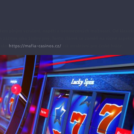
ístem plným vzrušení, napětí a neomezených možností. Od klasick
 zážitek jako žádný jiný. Tento článek se zaměří na různé aspekty 
 jako
https://mafia-casinos.cz/
tak atraktivní pro české hráče.