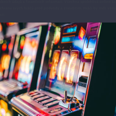
bních údajů a finančních informací. Všechna spolehlivá online ka
ochranu svých hráčů před podvody a zneužitím. Hráči by měli vždy 
sti.