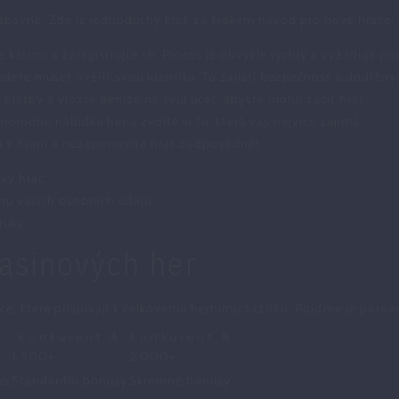
zábavné. Zde je jednoduchý krok za krokem návod pro nové hráče:
 kasino a zaregistrujte se. Proces je obvykle rychlý a vyžaduje p
udete muset ověřit svou identitu. To zajistí bezpečnost a dodržová
platby a vložte peníze na svůj účet, abyste mohli začít hrát.
orodou nabídku her a zvolte si tu, která vás nejvíce zajímá.
ní z hraní a nezapomeňte hrát zodpovědně!
vý hráč.
nu vašich osobních údajů.
ruky.
kasinových her
e, které přispívají k celkovému hernímu zážitku. Pojďme je porovn
Konkurent A
Konkurent B
1 500+
2 000+
us
Standardní bonusy
Skromné bonusy