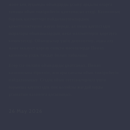
және кең ауқымды ойындарды ұсыну арқылы оларға
тамаша ойын тәжірибесін қамтамасыз етеді. Казиноның
барлық қызметтері пайдаланушылардың
қажеттіліктеріне жауап береді, ал оның қауіпсіздік
шаралары ойыншылардың жеке мәліметтерін қорғауға
көмектеседі. Ойыншылар үшін депозиттер, ақша алу
және аккаунт қорғау сияқты мәселелерде Пинап
казиносы үздік таңдау болып табылады.
Егер сіз онлайн ойындарды ұнатсаңыз, Пинап
казиносына тіркеліп, жоғары сапалы ойын тәжірибесін
пайдаланыңыз. Сіздің ойын сәттіліктеріңіз үшін
барынша қауіпсіздік пен қолайлы жағдайларды
ұсынатын казиноға қосылыңыз.
26 May 2026