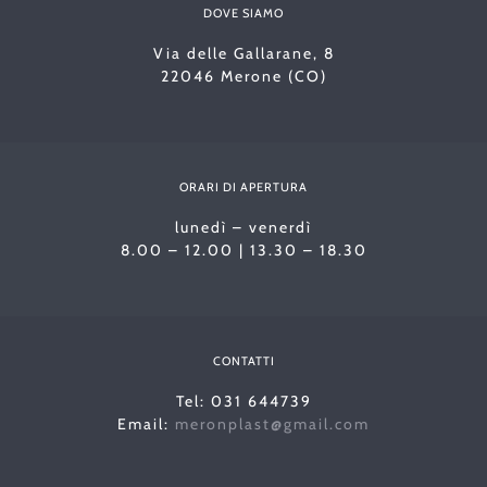
DOVE SIAMO
Via delle Gallarane, 8
22046 Merone (CO)
ORARI DI APERTURA
lunedì – venerdì
8.00 – 12.00 | 13.30 – 18.30
CONTATTI
Tel: 031 644739
Email:
meronplast@gmail.com