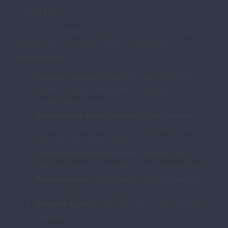
Casino
Начать игру в Pinko Casino проще простого. Следуйте
этим шагам, и вы будете готовы к азартным
приключениям:
Создайте аккаунт:
Перейдите на сайт Pinko
Casino и зарегистрируйтесь, заполнив
необходимые данные.
Подтвердите ваши данные:
Подтверждение
является обязательным этапом для обеспечения
безопасности вашего аккаунта.
Сделайте депозит:
Выберите удобный способ
оплаты и внесите средства на свой игровой счет.
Выберите игру:
Ознакомьтесь с разнообразием
игр и выберите ту, которая вам интересна.
Начните играть:
Запустите игру и наслаждайтесь
азартом!