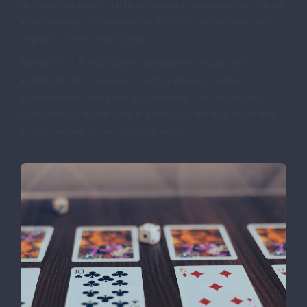
что подтверждает его надежность и легальность в сфере
азартных игр. Пользователи могут быть уверены, что
играют в безопасной среде.
Кроме того, Pinko Casino предлагает поддержку
клиентам, что позволяет быстро решать любые
возникающие вопросы и проблемы. Это создает еще
одно преимущество для игроков, желающих получить
качественный сервис и поддержку.