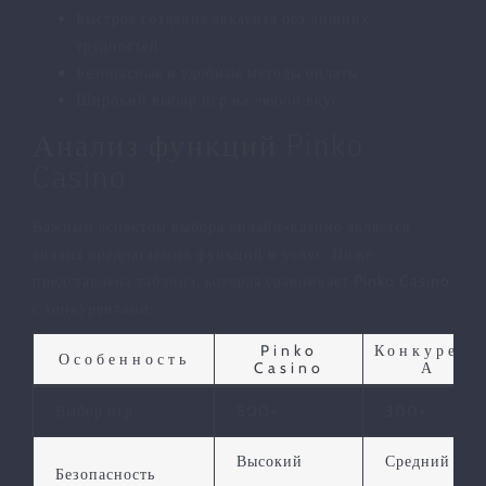
Быстрое создание аккаунта без лишних
трудностей
Безопасные и удобные методы оплаты
Широкий выбор игр на любой вкус
Анализ функций Pinko
Casino
Важным аспектом выбора онлайн-казино является
анализ предлагаемых функций и услуг. Ниже
представлена таблица, которая сравнивает Pinko Casino
с конкурентами:
Pinko
Конкурент
Особенность
Casino
А
Выбор игр
500+
300+
Высокий
Средний
Безопасность