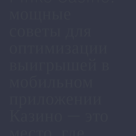
мощные
советы для
оптимизации
выигрышей в
мобильном
приложении
Казино — это
место, где