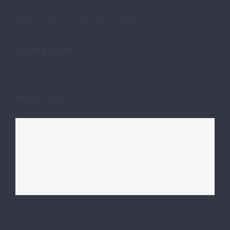
Присоединяйтесь к Pinko Casino и начните получать
удовольствие от игры уже сегодня!
21 May 2026
Related Posts