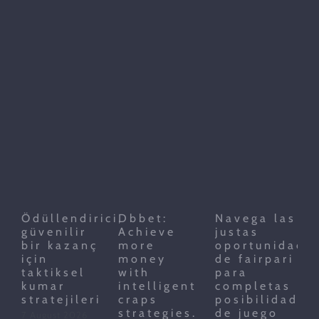
Ödüllendirici,
Dbbet:
Navega las
güvenilir
Achieve
justas
bir kazanç
more
oportunidade
için
money
de fairpari
é
taktiksel
with
para
kumar
intelligent
completas
stratejileri
craps
posibilidades
f
strategies.
de juego
7 August 2026
6