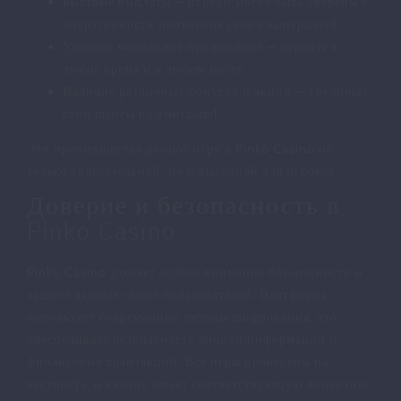
Быстрые выплаты — игроки могут быть уверены в
оперативности получения своих выигрышей.
Удобное мобильное приложение — играйте в
любое время и в любом месте.
Наличие различных бонусов и акций — увеличьте
свои шансы на выигрыш!
Эти преимущества делают игру в Pinko Casino не
только увлекательной, но и выгодной для игроков.
Доверие и безопасность в
Pinko Casino
Pinko Casino уделяет особое внимание безопасности и
защите данных своих пользователей. Платформа
использует современные методы шифрования, что
обеспечивает безопасность личной информации и
финансовых транзакций. Все игры проверены на
честность, и казино имеет соответствующую лицензию,