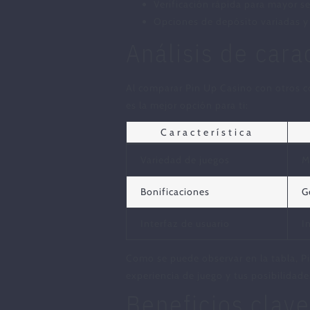
Verificación rápida para mayor s
Opciones de depósito variadas y
Análisis de cara
Al comparar Pin Up Casino con otros co
es la mejor opción para ti:
Característica
Variedad de juegos
M
Bonificaciones
G
Interfaz de usuario
I
Como se puede observar en la tabla, P
experiencia de juego y tus posibilidade
Beneficios clave