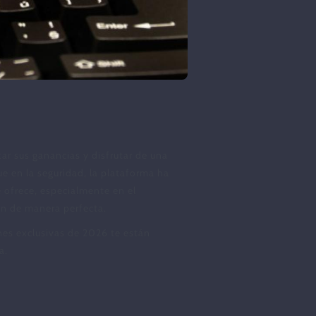
r sus ganancias y disfrutar de una
e en la seguridad, la plataforma ha
e ofrece, especialmente en el
an de manera perfecta.
es exclusivas de 2026 te están
a.