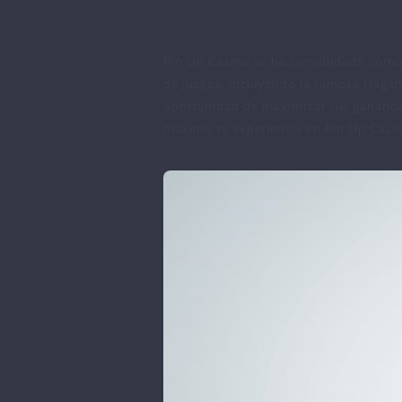
Pin Up Casino se ha consolidado como 
de juegos, incluyendo la famosa trag
oportunidad de maximizar sus ganancia
máximo tu experiencia en Pin Up Casi