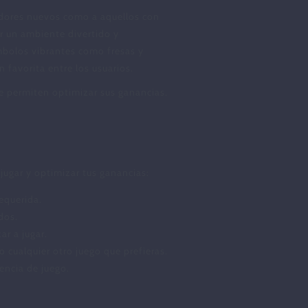
gadores nuevos como a aquellos con
r un ambiente divertido y
mbolos vibrantes como fresas y
 favorita entre los usuarios.
 permiten optimizar sus ganancias.
jugar y optimizar tus ganancias:
equerida.
dos.
r a jugar.
o cualquier otro juego que prefieras.
encia de juego.