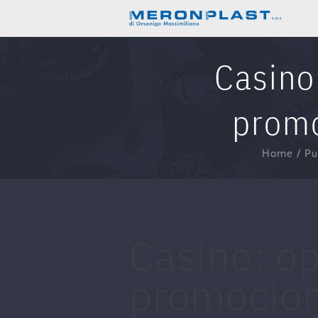
Skip
to
content
Casino
promo
Home
/
Pu
Casino: o
promocion