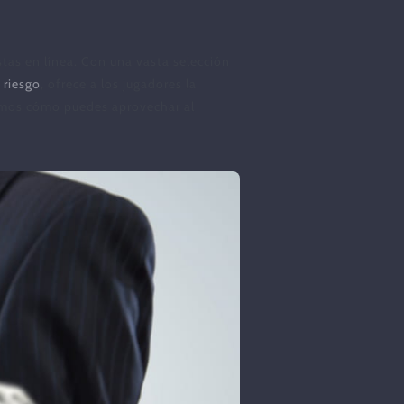
tas en línea. Con una vasta selección
 riesgo
, ofrece a los jugadores la
remos cómo puedes aprovechar al