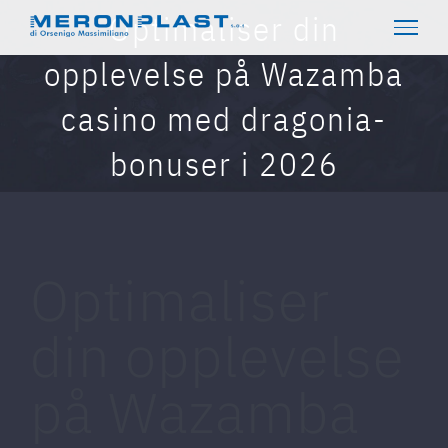
Skip
Optimaliser din
to
content
opplevelse på Wazamba
casino med dragonia-
bonuser i 2026
Optimaliser
din opplevelse
på Wazamba