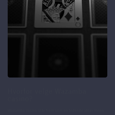
Hvorfor velge Wazamba
casino?
Wazamba casino står frem som en ledende aktør innen