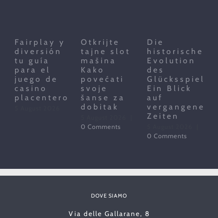
Fairplay y
Otkrijte
Die
diversión
tajne slot
historische
tu guía
mašina
Evolution
para el
Kako
des
juego de
povećati
Glücksspiels
casino
svoje
Ein Blick
placentero
šanse za
auf
i
dobitak
vergangene
5 August 2026
Zeiten
5 August 2026
|
4
0 Comments
5 August 2026
|
0
0 Comments
DOVE SIAMO
Via delle Gallarane, 8