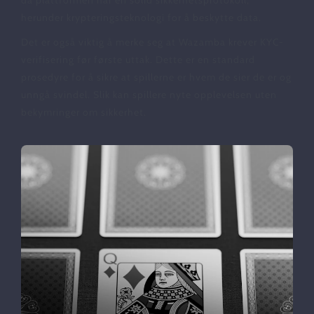
da plattformen har en solid sikkerhetsprotokoll,
herunder krypteringsteknologi for å beskytte data.
Det er også viktig å merke seg at Wazamba krever KYC-
verifisering før første uttak. Dette er en standard
prosedyre for å sikre at spillerne er hvem de sier de er og
unngå svindel. Slik kan spillere nyte opplevelsen uten
bekymringer om sikkerhet.