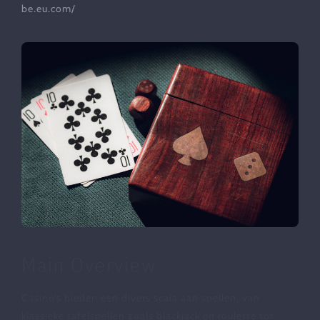
be.eu.com/
.
Main Overview
Casino’s bieden een divers scala aan spellen, van
klassieke tafelspellen zoals blackjack en roulette tot