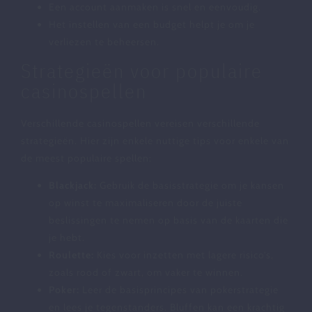
Een account aanmaken is snel en eenvoudig.
Het instellen van een budget helpt je om je
verliezen te beheersen.
Strategieën voor populaire
casinospellen
Verschillende casinospellen vereisen verschillende
strategieën. Hier zijn enkele nuttige tips voor enkele van
de meest populaire spellen:
Blackjack:
Gebruik de basisstrategie om je kansen
op winst te maximaliseren door de juiste
beslissingen te nemen op basis van de kaarten die
je hebt.
Roulette:
Kies voor inzetten met lagere risico’s,
zoals rood of zwart, om vaker te winnen.
Poker:
Leer de basisprincipes van pokerstrategie
en lees je tegenstanders. Bluffen kan een krachtig