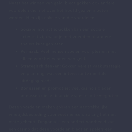
Naast het winnen van geld, biedt gokken ook andere
voordelen die niet over het hoofd gezien moeten
worden. Hier zijn enkele van die voordelen:
Sociale interactie:
Gokken kan een sociale
activiteit zijn waar je met vrienden of andere
spelers kunt genieten.
Vermaak:
Veel mensen spelen voor plezier, niet
alleen voor het winnen van geld.
Strategisch denken:
Gokken vereist vaak strategie
en planning, wat een interessante mentale
uitdaging biedt.
Bonussen en promoties:
Veel casino’s bieden
bonussen die je financiële speelruimte vergroten.
Deze voordelen maken gokken een aantrekkelijke
vrijetijdsbesteding voor veel mensen, zolang het met
mate gebeurt. Dragonia is een perfect voorbeeld van
een casino dat deze voordelen biedt en spelers een