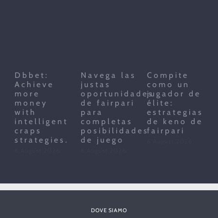
Dbbet:
Navega las
Compite
Achieve
justas
como un
more
oportunidades
jugador de
money
de fairpari
élite:
with
para
estrategias
intelligent
completas
de keno de
craps
posibilidades
fairpari
strategies.
de juego
6 August 2026
6
6 August 2026
6 August 2026
DOVE SIAMO