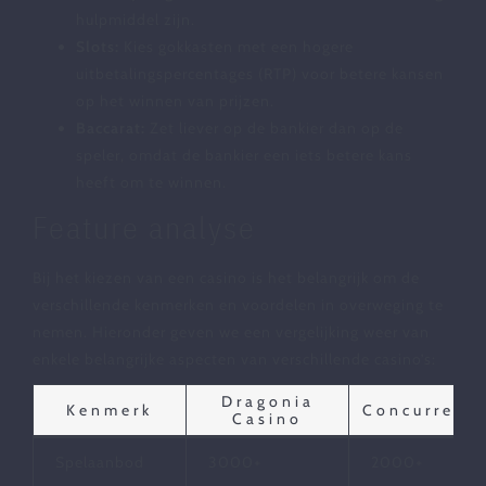
hulpmiddel zijn.
Slots:
Kies gokkasten met een hogere
uitbetalingspercentages (RTP) voor betere kansen
op het winnen van prijzen.
Baccarat:
Zet liever op de bankier dan op de
speler, omdat de bankier een iets betere kans
heeft om te winnen.
Feature analyse
Bij het kiezen van een casino is het belangrijk om de
verschillende kenmerken en voordelen in overweging te
nemen. Hieronder geven we een vergelijking weer van
enkele belangrijke aspecten van verschillende casino’s:
Dragonia
Kenmerk
Concurrent
Casino
Spelaanbod
3000+
2000+