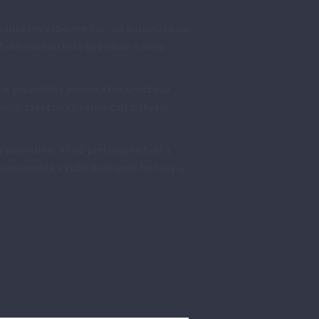
. S širokým výběrem her, od automatů po
e hráči mohou hrát bez obav o svou
usy a pravidelné promo akce umožňují
itní zákaznický servis činí z skvélé
a pohodlný. Ať už preferujete hrát z
. Nezapomeňte využít dostupné bonusy a