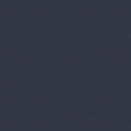
sinech má své nezaměnitelné kouzlo. Atmosféra živého kasina, zv
inečný zážitek. Mnoho hráčů tvrdí, že nic nepřekoná vzrušení z hran
né formy zábavy, jako jsou živé vystoupení a restaurace. Hráči tak
udba. Tato kombinace dělá z návštěvy kasina nejen hazardní aktivitu
kou interakci a osobní zážitky. V kamenných kasinech mají hráči p
 zvýšit radost ze hry a pomoci vytvářet pouta s ostatními hráči, c
st
 je důležitým faktorem i otázka bezpečnosti. Online kasina, jako j
ardy bezpečnosti a fairness. Hráči mohou snadno zkontrolovat licen
 a finančních údajů.
 máte možnost vidět a cítit prostředí, ve kterém hrajete. Mnoho 
řit legitimitu herního zařízení. Tato fyzická přítomnost může posk