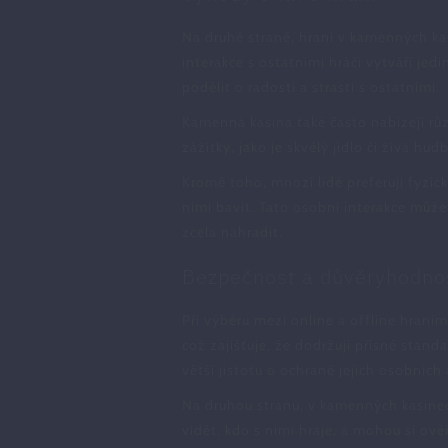
Na druhé straně, hraní v kamenných ka
interakce s ostatními hráči vytváří jed
podělit o radosti a strasti s ostatními.
Kamenná kasina také často nabízejí růz
zážitky, jako je skvělý jídlo či živá h
Kromě toho, mnozí lidé preferují fyzic
nimi bavit. Tato osobní interakce může
zcela nahradit.
Bezpečnost a důvěryhodno
Při výběru mezi online a offline hraním
což zajišťuje, že dodržují přísné stand
větší jistotu o ochraně jejich osobních
Na druhou stranu, v kamenných kasinech
vidět, kdo s nimi hraje, a mohou si ově