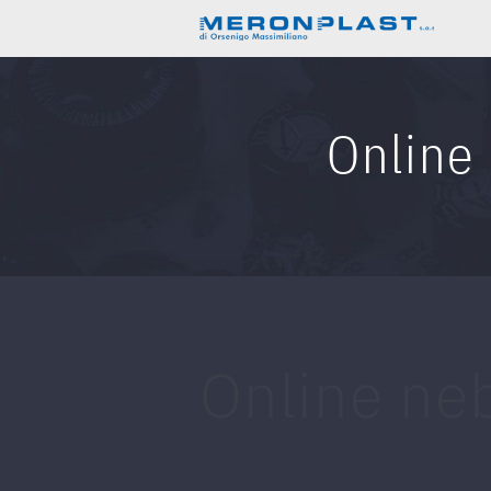
Skip
to
content
Online 
Online neb