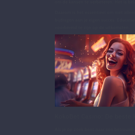
om de kansen te verbeteren. Het is be
Daarom is het essentieel om niet allee
bijdragen aan je eigen succes. Educatie
voorbereid te zijn op de uitkomsten.
KokoBet Casino: De beste 
Als je op zoek bent naar een betrouwba