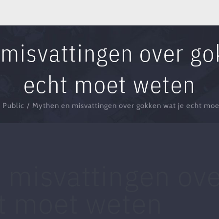
misvattingen over go
echt moet weten
Public
/
Mythen en misvattingen over gokken wat je echt mo
 misvattingen ov
ht moet weten