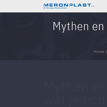
Skip
to
content
Mythen en 
Home
/
Mythen en
wat je ec