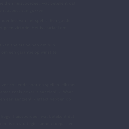
jkheid en huisvoordeel, wat betekent dat
erent aspect van gokken.
onderdeel van het spel is. Een goede
 geen victorie. Het is cruciaal om
’s kan spelers helpen om hun
t om een garantie op winst te
de verschillende soorten spellen, elk met
games zoals poker is aanzienlijk. Waar
eden een aanzienlijk effect hebben op
 hoger huisvoordeel, wat betekent dat
un kennis en strategie kunnen toepassen