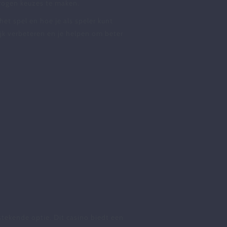
rwogen keuzes te maken.
et spel en hoe je als speler kunt
lijk verbeteren en je helpen om beter
stekende optie. Dit casino biedt een