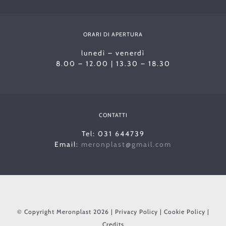
ORARI DI APERTURA
lunedì – venerdì
8.00 – 12.00 | 13.30 – 18.30
CONTATTI
Tel: 031 644739
Email:
meronplast@gmail.com
© Copyright Meronplast
2026 |
Privacy Policy
|
Cookie Policy
|
Credits