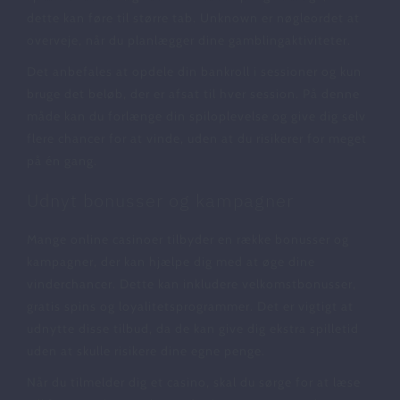
dette kan føre til større tab. Unknown er nøgleordet at
overveje, når du planlægger dine gamblingaktiviteter.
Det anbefales at opdele din bankroll i sessioner og kun
bruge det beløb, der er afsat til hver session. På denne
måde kan du forlænge din spiloplevelse og give dig selv
flere chancer for at vinde, uden at du risikerer for meget
på én gang.
Udnyt bonusser og kampagner
Mange online casinoer tilbyder en række bonusser og
kampagner, der kan hjælpe dig med at øge dine
vinderchancer. Dette kan inkludere velkomstbonusser,
gratis spins og loyalitetsprogrammer. Det er vigtigt at
udnytte disse tilbud, da de kan give dig ekstra spilletid
uden at skulle risikere dine egne penge.
Når du tilmelder dig et casino, skal du sørge for at læse