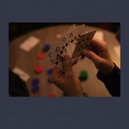
spillere med at styre deres spilvaner, såsom indskuds-
og tabsgrænser. Uanset hvad, er det vigtigt at prioritere
dit velbefindende over at vinde.
Opdag de bedste online casinoer med
Med platformen kan du udforske nogle af de bedste
online casinoer uden ROFUS. Denne platform hjælper