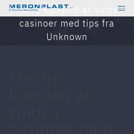
Skip
Mestre kunsten at vinde i
to
content
casinoer med tips fra
Unknown
Mestre
kunsten at
vinde i
casinoer med