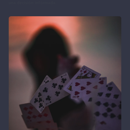
una decisión informada.