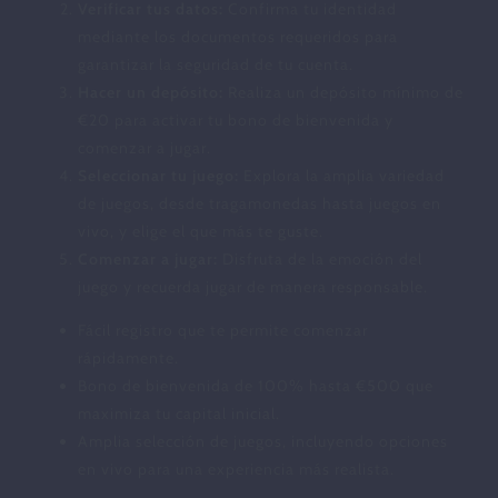
Verificar tus datos:
Confirma tu identidad
mediante los documentos requeridos para
garantizar la seguridad de tu cuenta.
Hacer un depósito:
Realiza un depósito mínimo de
€20 para activar tu bono de bienvenida y
comenzar a jugar.
Seleccionar tu juego:
Explora la amplia variedad
de juegos, desde tragamonedas hasta juegos en
vivo, y elige el que más te guste.
Comenzar a jugar:
Disfruta de la emoción del
juego y recuerda jugar de manera responsable.
Fácil registro que te permite comenzar
rápidamente.
Bono de bienvenida de 100% hasta €500 que
maximiza tu capital inicial.
Amplia selección de juegos, incluyendo opciones
en vivo para una experiencia más realista.