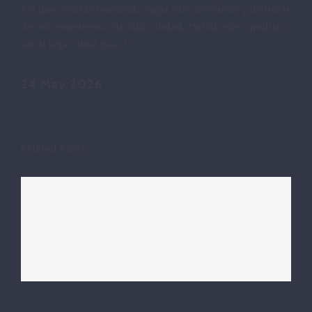
Así que si estás buscando jugar con confianza y disfrutar
de una experiencia de alta calidad, MafiaCasino podría
ser el lugar ideal para ti.
24 May 2026
Related Posts