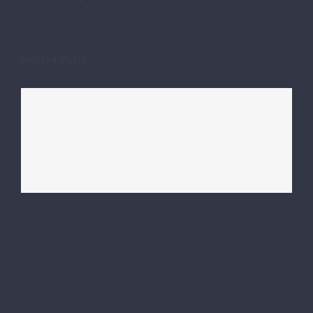
Related Posts