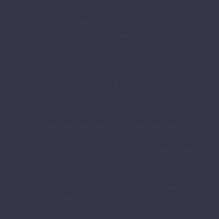
limiti di spesa è fondamentale per mantenere un
approccio responsabile al gioco, anche quando si fa
affidamento sulla fortuna. In questo modo, la fortuna
non è l’unico fattore determinante, ma diventa parte di
una strategia di gioco più ampia.
Il ruolo della psicologia nel gioco
d’azzardo
La psicologia gioca un ruolo significativo nell’esperienza
di gioco. Molti giocatori tendono a sviluppare una
connessione emotiva con il concetto di fortuna. La
convinzione che un certo gesto o una certa abitudine
possano influenzare il risultato può portare a
comportamenti ritualistici, come toccare un talismano o
scegliere sempre lo stesso numero. Queste credenze,
sebbene non abbiano base scientifica, possono
influenzare il modo in cui i giocatori si avvicinano al