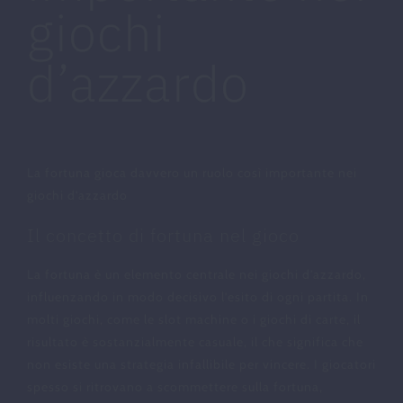
giochi
d’azzardo
La fortuna gioca davvero un ruolo così importante nei
giochi d’azzardo
Il concetto di fortuna nel gioco
La fortuna è un elemento centrale nei giochi d’azzardo,
influenzando in modo decisivo l’esito di ogni partita. In
molti giochi, come le slot machine o i giochi di carte, il
risultato è sostanzialmente casuale, il che significa che
non esiste una strategia infallibile per vincere. I giocatori
spesso si ritrovano a scommettere sulla fortuna,