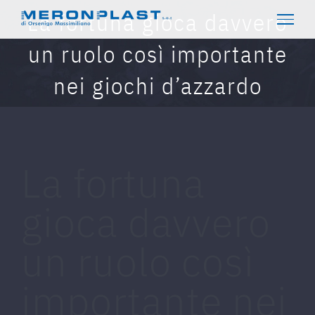
Skip
La fortuna gioca davvero
to
content
un ruolo così importante
nei giochi d’azzardo
La fortuna
gioca davvero
un ruolo così
importante nei