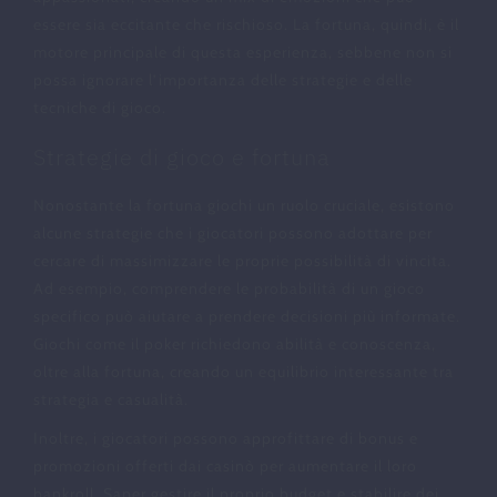
essere sia eccitante che rischioso. La fortuna, quindi, è il
motore principale di questa esperienza, sebbene non si
possa ignorare l’importanza delle strategie e delle
tecniche di gioco.
Strategie di gioco e fortuna
Nonostante la fortuna giochi un ruolo cruciale, esistono
alcune strategie che i giocatori possono adottare per
cercare di massimizzare le proprie possibilità di vincita.
Ad esempio, comprendere le probabilità di un gioco
specifico può aiutare a prendere decisioni più informate.
Giochi come il poker richiedono abilità e conoscenza,
oltre alla fortuna, creando un equilibrio interessante tra
strategia e casualità.
Inoltre, i giocatori possono approfittare di bonus e
promozioni offerti dai casinò per aumentare il loro
bankroll. Saper gestire il proprio budget e stabilire dei