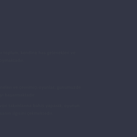
Her toplum, kendine has gelenekleri ve
 koymaktadır.
kineleri ve çevrimiçi oyunlar, günümüzde
eyi başarmaktadır.
favori takımlarına bahis yaparak, oyunun
sanın ilgisini çekmektedir.