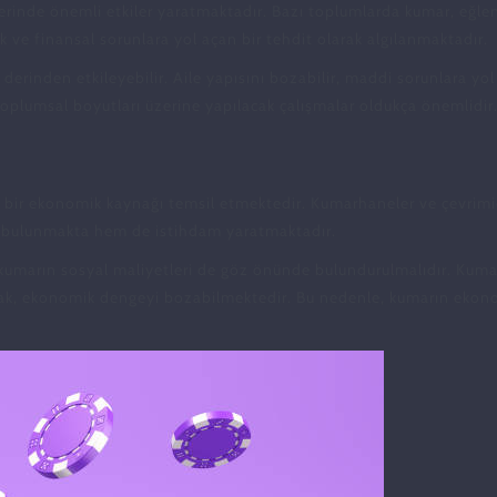
rinde önemli etkiler yaratmaktadır. Bazı toplumlarda kumar, eğlen
ık ve finansal sorunlara yol açan bir tehdit olarak algılanmaktadır.
ı derinden etkileyebilir. Aile yapısını bozabilir, maddi sorunlara y
toplumsal boyutları üzerine yapılacak çalışmalar oldukça önemlidir
k bir ekonomik kaynağı temsil etmektedir. Kumarhaneler ve çevrimiçi
a bulunmakta hem de istihdam yaratmaktadır.
umarın sosyal maliyetleri de göz önünde bulundurulmalıdır. Kumar 
rak, ekonomik dengeyi bozabilmektedir. Bu nedenle, kumarın ekonomi