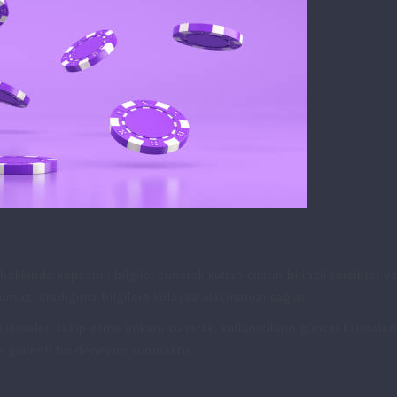
hakkında kapsamlı bilgiler sunarak kullanıcıların bilinçli tercihler
müz, aradığınız bilgilere kolayca ulaşmanızı sağlar.
gelişmeleri takip etme imkanı sunarak, kullanıcıların güncel kalmala
ra güvenli bir deneyim sunmaktır.