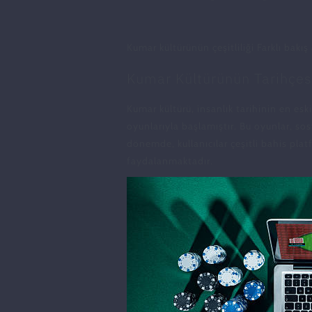
Kumar kültürünün çeşitliliği Farklı bakış 
Kumar Kültürünün Tarihçes
Kumar kültürü, insanlık tarihinin en es
oyunlarıyla başlamıştır. Bu oyunlar, sos
dönemde, kullanıcılar çeşitli bahis pla
faydalanmaktadır.