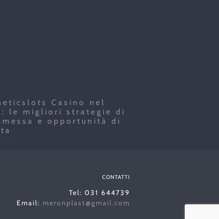
eticslots Casino nel
Coronavirus di
: le migliori strategie di
17 July 2026
messa e opportunità di
ita
 2026
CONTATTI
Tel: 031 644739
Email:
meronplast@gmail.com