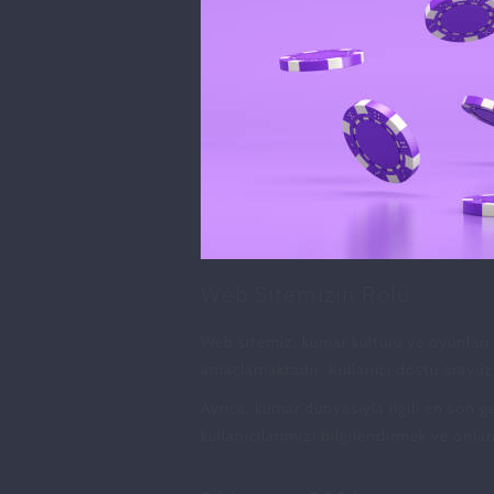
Web Sitemizin Rolü
Web sitemiz, kumar kültürü ve oyunları 
amaçlamaktadır. Kullanıcı dostu arayüzü
Ayrıca, kumar dünyasıyla ilgili en son 
kullanıcılarımızı bilgilendirmek ve onla