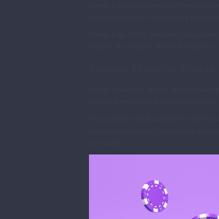
Kumar kültürü, toplumsal dinamikler üze
olarak görülse de, diğerlerinde bağımlıl
Kumar bağımlılığı, bireylerin hayatların
olabilir. Bu nedenle, kumar kültürünün 
Kumarın Ekonomik Boyutu
Kumar endüstrisi, birçok ülke için büyü
ederek, hem devlet bütçelerine katkıd
Ancak, ekonomik kazançların yanında, k
sorunları, toplumsal harcamaları artıra
alınmalıdır.