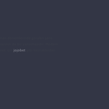
 Yunan dönemlerinde görülen şans
ışlarının da bir yansımasıdır. Modern
lmek için
jojobet
gibi kaynaklardan