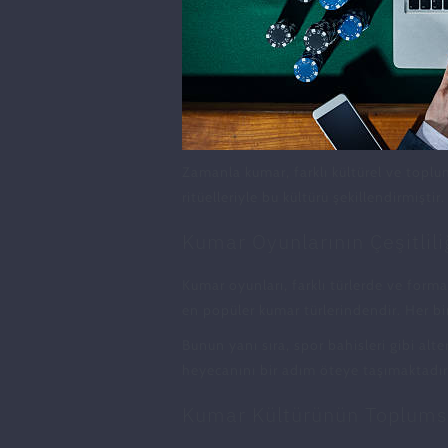
Zamanla kumar, farklı kültürel ve toplu
ritüelleriyle bu kültürü şekillendirmişt
Kumar Oyunlarının Çeşitlili
Kumar oyunları, farklı türlerde ve form
en popüler kumar türlerindendir. Her bi
Bunun yanı sıra, spor bahisleri gibi al
heyecanını bir adım öteye taşımaktadır.
Kumar Kültürünün Toplumsa