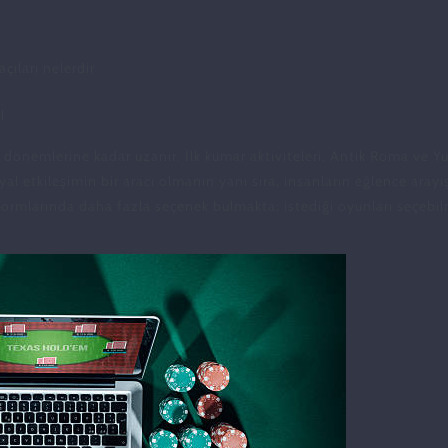
açıları nelerdir
i
ki dönemlerine kadar uzanır. İlk kumar aktiviteleri, Antik Roma ve
yal etkileşimin bir aracı olmanın yanı sıra, insanların eğlence aray
tformlarında daha fazla seçenek bulmakta; istediği oyunları seçebi