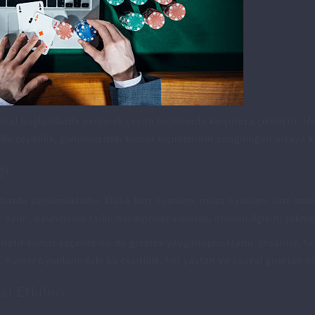
msal bağlamlarda evrilerek çeşitli biçimlerde karşımıza çıkmıştır. 
ir. Bu çeşitlilik, günümüzdeki kumar biçimlerinin zenginliğini ortaya
ği
atlarda sunulmaktadır. Klasik kart oyunları, masa oyunları, slot ma
r oyun, oyunculara farklı deneyimler sunarak, onların ilgisini çekm
ternatif kumar seçenekleri de giderek yaygınlaşmaktadır. İnsanlar, 
 Kumar oyunlarındaki bu çeşitlilik, her yaştan ve sosyal gruptan in
l Etkileri