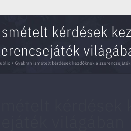
ismételt kérdések ke
zerencsejáték világáb
ublic
/
Gyakran ismételt kérdések kezdőknek a szerencsejáték
smételt kérdések
sejáték világában