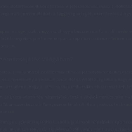
áték időtartamának korlátozása. A játékosoknak javasolt időkorlát
és izgalma könnyen elérheti a függőség szintjét, ezért fontos, hog
épés. Ha egy játékos úgy érzi, hogy elvesztette a kontrollt, érde
elelősségteljes játék nem csupán a saját határok tiszteletben tart
pítsünk.
szerencsejáték világában?
ozatos, és különböző játékformák állnak a játékosok rendelkezésére
 és a nyeremény a sorsolás során dől el. A lottó izgalma a nagy n
 azt jelenti, hogy a játékosoknak realisztikus elvárásokat kell felá
lett és baccarat szintén népszerűek. Ezek a játékok nem csupán a v
talában szórakoztató környezetet kínálnak, de a játékosoknak tud
rantált.
ormája a szerencsejátéknak, ahol a játékosok tippelnek a sporte
k, mivel sok tényezőt figyelembe kell venni, mint a csapatok for