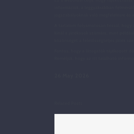
Ez a weboldal célja, hogy tájékoztassa
információk, a leggyakrabban felmerülő
jogszabályoknak való megfelelésre és 
A tartalom folyamatosan frissül, hogy 
kínál a játékosok számára, mint példá
közönséget a felelősségteljes játék sz
Fontos, hogy a látogatók tájékozott d
Reméljük, hogy az itt található inform
26 May 2026
Related Posts