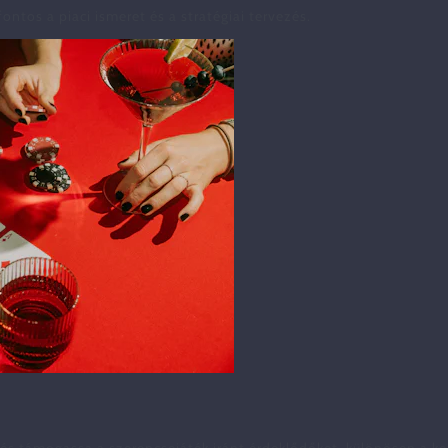
ntos a piaci ismeret és a stratégiai tervezés.