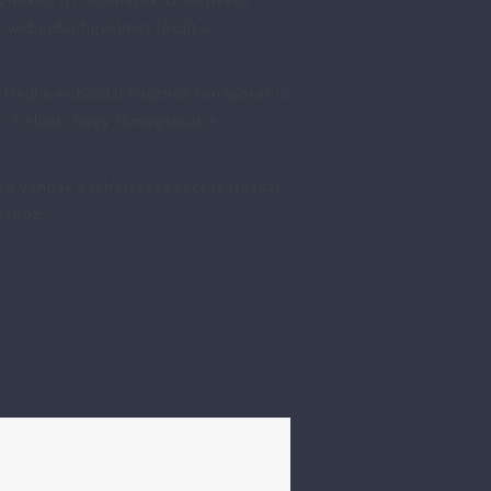
zdőket. Itt találhatók az alapvető
 weboldal figyelmet fordít a
 kívül a weboldal hasznos forrásokat is
ók. Célunk, hogy támogassuk a
an vannak a lehetséges kockázatokkal.
tékhoz.