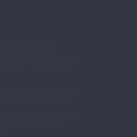
mény kimenetele alapján. A
zórakozásként tekintenek a
 és a pénzügyi következmények súlyosak
előtt bármilyen formában elkezdenénk
ról. A szerencsejáték nem csupán a
lenni a különböző típusú játékokkal. A
lyzetet, minimalizálva ezzel a