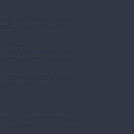
ége. Sok játékos hajlamos elveszíteni
pessége kulcsfontosságú, és érdemes
n. A szerencsejáték-függőség olyan
zichológiai hatások, mint a stressz,
e. Fontos, hogy a játékosok tájékozott
és a felkészültség kulcsfontosságú a
vannak a kockázatokkal. Először is,
ügyi nehézségeket, és lehetővé teszi a