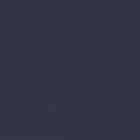
okat beállítaniuk, hogy ne töltsenek
y a játékosok rendszeresen ellenőrizzék
mes szakmai segítséget kérni vagy
ásáról szól, hanem arról is, hogy
. Az egyik legismertebb forma a lottó,
yeremények ígéretével jár, de a
llítaniuk.
életlenen, hanem a stratégiai
niuk kell, hogy a ház mindig előnyben
semények kimenetelére. A
mája, sérülések és a sportág