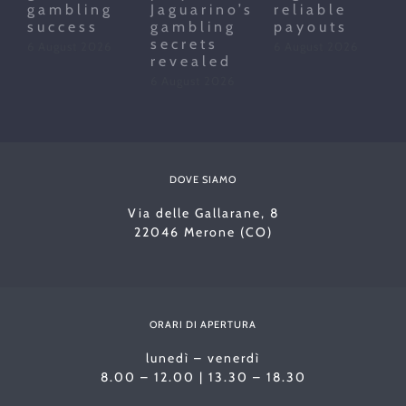
gambling
Jaguarino’s
reliable
success
gambling
payouts
secrets
6 August 2026
6 August 2026
5
revealed
6 August 2026
DOVE SIAMO
Via delle Gallarane, 8
22046 Merone (CO)
ORARI DI APERTURA
lunedì – venerdì
8.00 – 12.00 | 13.30 – 18.30