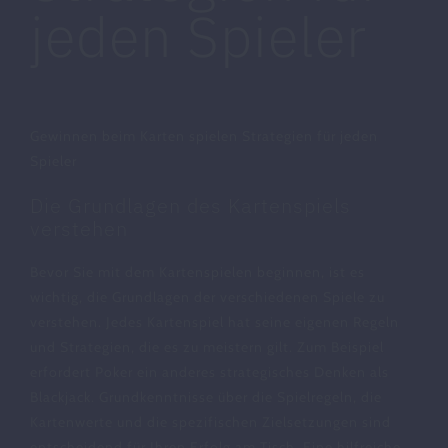
jeden Spieler
Gewinnen beim Karten spielen Strategien für jeden
Spieler
Die Grundlagen des Kartenspiels
verstehen
Bevor Sie mit dem Kartenspielen beginnen, ist es
wichtig, die Grundlagen der verschiedenen Spiele zu
verstehen. Jedes Kartenspiel hat seine eigenen Regeln
und Strategien, die es zu meistern gilt. Zum Beispiel
erfordert Poker ein anderes strategisches Denken als
Blackjack. Grundkenntnisse über die Spielregeln, die
Kartenwerte und die spezifischen Zielsetzungen sind
entscheidend für Ihren Erfolg am Tisch. Eine hilfreiche