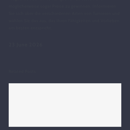
möglicherweise sogar Preise zu gewinnen. Informieren
Sie sich über die verschiedenen Arten von Turnieren und
wählen Sie das aus, das Ihren Fähigkeiten und Vorlieben
am besten entspricht.
23 June 2026
Related Posts