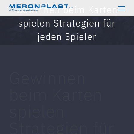
Skip
Gewinnen beim Karten
to
content
spielen Strategien für
jeden Spieler
Gewinnen
beim Karten
spielen
Strategien für