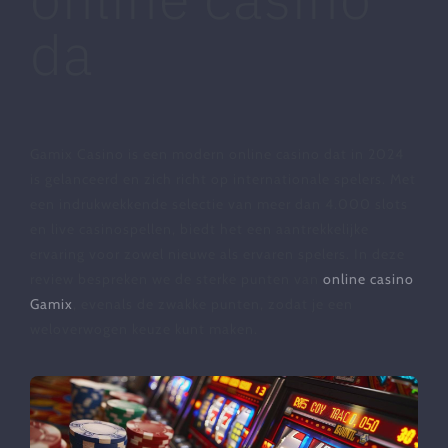
da
Gamix Casino is een modern online casino dat in 2024
is gelanceerd en zich richt op internationale spelers. Met
een indrukwekkende selectie van meer dan 4.000 slots
en live casinospellen, biedt het een aantrekkelijke
ervaring voor zowel nieuwe als ervaren spelers. In deze
review bespreken we de sterke punten van
online casino
Gamix
, evenals de zwakke punten, zodat je een
weloverwogen keuze kunt maken.