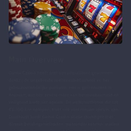
Main Overview
Gamix Casino heeft snel aan populariteit gewonnen
dankzij de uitgebreide spelletjesbibliotheek en het
gebruiksvriendelijke platform. Het is gelicenseerd in
Anjouan, wat een zekere mate van betrouwbaarheid en
veiligheid biedt aan spelers. De welkomstbonus die tot
€5.100 kan oplopen, trekt ook veel nieuwe spelers aan.
Daarnaast biedt Gamix Casino snelle stortingen met
diverse betalingsmethoden, waaronder kaarten, wallets