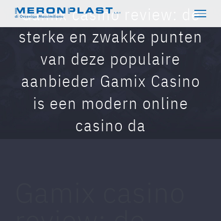
Skip
Gamix casino review: de
to
content
sterke en zwakke punten
van deze populaire
aanbieder Gamix Casino
is een modern online
casino da
Gamix casino
review: de