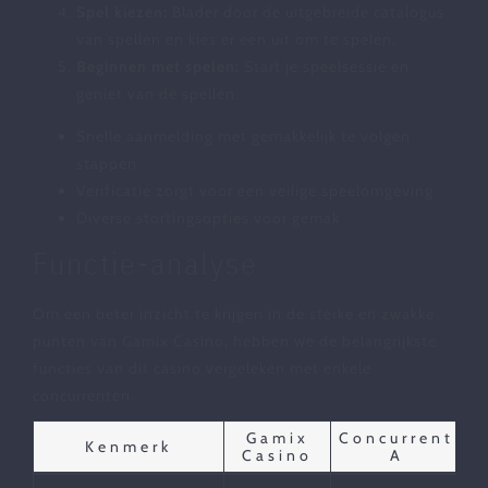
Spel kiezen:
Blader door de uitgebreide catalogus
van spellen en kies er een uit om te spelen.
Beginnen met spelen:
Start je speelsessie en
geniet van de spellen.
Snelle aanmelding met gemakkelijk te volgen
stappen
Verificatie zorgt voor een veilige speelomgeving
Diverse stortingsopties voor gemak
Functie-analyse
Om een beter inzicht te krijgen in de sterke en zwakke
punten van Gamix Casino, hebben we de belangrijkste
functies van dit casino vergeleken met enkele
concurrenten.
Gamix
Concurrent
C
Kenmerk
Casino
A