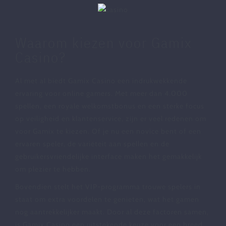
Waarom kiezen voor Gamix
Casino?
Al met al biedt Gamix Casino een indrukwekkende
ervaring voor online gamers. Met meer dan 4.000
spellen, een royale welkomstbonus en een sterke focus
op veiligheid en klantenservice, zijn er veel redenen om
voor Gamix te kiezen. Of je nu een novice bent of een
ervaren speler, de variëteit aan spellen en de
gebruikersvriendelijke interface maken het gemakkelijk
om plezier te hebben.
Bovendien stelt het VIP-programma trouwe spelers in
staat om extra voordelen te genieten, wat het gamen
nog aantrekkelijker maakt. Door al deze factoren samen,
is Gamix Casino een uitstekende keuze voor een breed