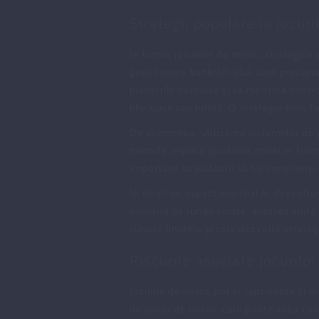
Strategii populare în jocuri
În lumea jocurilor de noroc, strategiil
gestionarea bankroll-ului, care presupun
pierderile excesive și să mențină contro
blackjack sau ruletă. O strategie bine f
De asemenea, utilizarea sistemelor de p
metode implică ajustarea mizei în funcți
important ca jucătorii să fie conștienți 
În final, un aspect esențial în dezvoltar
numărul de runde jucate, acestea ajută 
cunosc limitele și care dezvoltă strate
Riscurile asociate jocurilo
Jocurile de noroc pot fi captivante și d
de jocuri de noroc, care poate avea con