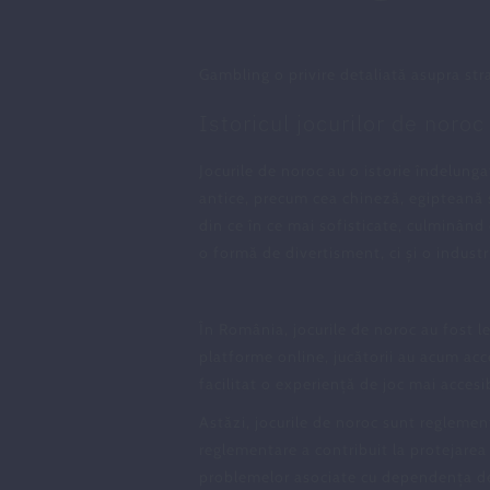
Gambling o privire detaliată asupra strat
Istoricul jocurilor de noroc
Jocurile de noroc au o istorie îndelunga
antice, precum cea chineză, egipteană și
din ce în ce mai sofisticate, culminând
o formă de divertisment, ci și o industr
În România, jocurile de noroc au fost le
platforme online, jucătorii au acum acce
facilitat o experiență de joc mai accesib
Astăzi, jocurile de noroc sunt reglemen
reglementare a contribuit la protejarea 
problemelor asociate cu dependența de