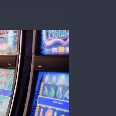
e ale dependenței de jocuri de noroc.
diu de joc sigur și plăcut, în care