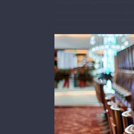
ajută jucătorii să își gestioneze mai b
În concluzie, promovarea jocului respon
Toate persoanele implicate în industrie, 
divertismentul să fie principalul obiecti