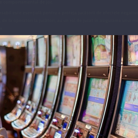
ine comportamentul de joc.
sabil este esențială pentru a proteja jucătorii de efectele negativ
de la operatori la jucători, au un rol de jucat în asigurarea unui me
v.