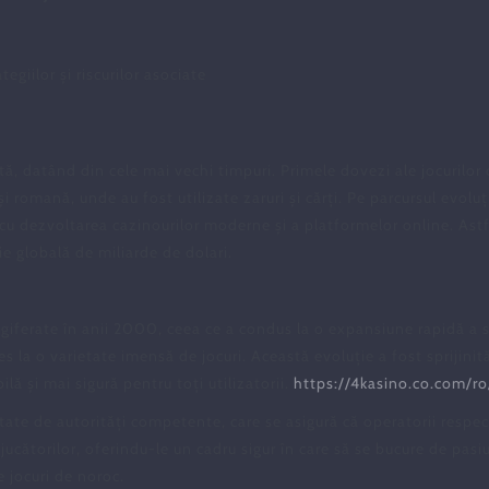
egiilor și riscurilor asociate
tă, datând din cele mai vechi timpuri. Primele dovezi ale jocurilor d
 romană, unde au fost utilizate zaruri și cărți. Pe parcursul evoluț
 cu dezvoltarea cazinourilor moderne și a platformelor online. Astf
ie globală de miliarde de dolari.
giferate în anii 2000, ceea ce a condus la o expansiune rapidă a se
s la o varietate imensă de jocuri. Această evoluție a fost sprijini
ilă și mai sigură pentru toți utilizatorii.
https://4kasino.co.com/ro
tate de autorități competente, care se asigură că operatorii respec
jucătorilor, oferindu-le un cadru sigur în care să se bucure de pasiu
 jocuri de noroc.