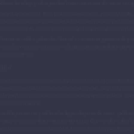
bleme de relații și chiar pierderi financiare severe din cauza co
o preocupare majoră. Mulți jucători subestimează posibilitatea de
-și da seama. Aceasta poate duce la îndatorare și la alte probleme f
pe care jocurile de noroc îl pot avea asupra bugetului personal și s
ănătatea mintală a jucătorilor. Stresul și anxietatea generate de pi
al ca jucătorii să recunoască semnele de avertizare ale dependenței
ntul lor de joc.
abil
ală pentru a menține o experiență pozitivă în rândul jucătorilor de
elegerea momentului în care este necesară o pauză. Jucătorii ar trebu
ți de presiunea socială sau de dorința de a recupera pierderile. O 
itar, nu câștigurile.
țial în prevenirea problemelor legate de jocuri de noroc. Jucătorii
m și despre resursele disponibile pentru ajutor. Cazino-urile și plat
pentru a încuraja jocul responsabil. Acestea includ opțiuni de auto