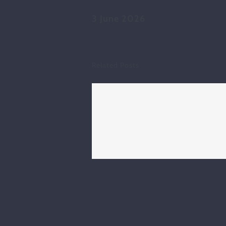
3 June 2026
Related Posts