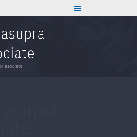
 asupra
ociate
lor asociate
ă asupra
ciate