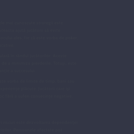
ele mai cunoscute strategii este
ceasta ajută jucătorii să evite
ocului ales, fie că este vorba de poker,
icative.
lară în rândul jucătorilor. Aceste
 de a minimiza pierderile. Totuși, este
anție a succesului.
 este vorba de limite de timp, bani sau
eriențe plăcute. Jucătorii care își
oc fără a suferi consecințe negative.
mari riscuri este dezvoltarea dependenței
vizilor. Persoanele afectate pot