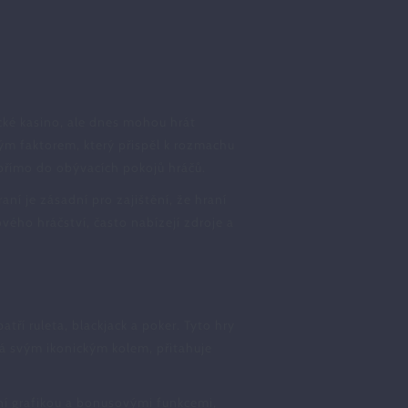
ické kasino, ale dnes mohou hrát
vým faktorem, který přispěl k rozmachu
 přímo do obývacích pokojů hráčů.
ní je zásadní pro zajištění, že hraní
ého hráčství, často nabízejí zdroje a
ří ruleta, blackjack a poker. Tyto hry
á svým ikonickým kolem, přitahuje
vní grafikou a bonusovými funkcemi,