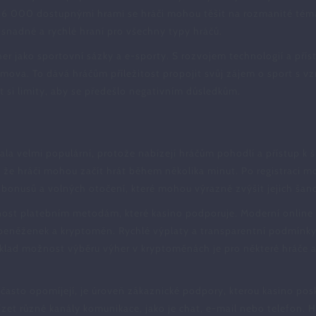
než 6 000 dostupnými hrami se hráči mohou těšit na rozmanité té
 snadné a rychlé hraní pro všechny typy hráčů.
her jako sportovní sázky a e-sporty. S rozvojem technologií a pří
mova. To dává hráčům příležitost propojit svůj zájem o sport s vz
 si limity, aby se předešlo negativním důsledkům.
ala velmi populární, protože nabízejí hráčům pohodlí a přístup k ši
 že hráči mohou začít hrát během několika minut. Po registraci m
h bonusů a volných otočení, které mohou výrazně zvýšit jejich šan
ost platebním metodám, které kasino podporuje. Moderní online k
-peněženek a kryptoměn. Rychlé výplaty a transparentní podmínky
íklad možnost výběru výher v kryptoměnách je pro některé hráče a
i často opomíjejí, je úroveň zákaznické podpory, kterou kasino pos
et různé kanály komunikace, jako je chat, e-mail nebo telefon. H