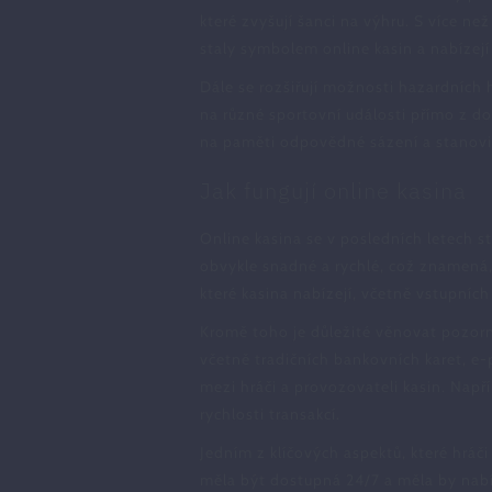
které zvyšují šanci na výhru. S více 
staly symbolem online kasin a nabízejí
Dále se rozšiřují možnosti hazardních 
na různé sportovní události přímo z do
na paměti odpovědné sázení a stanovit
Jak fungují online kasina
Online kasina se v posledních letech st
obvykle snadné a rychlé, což znamená,
které kasina nabízejí, včetně vstupníc
Kromě toho je důležité věnovat pozorn
včetně tradičních bankovních karet, e
mezi hráči a provozovateli kasin. Např
rychlosti transakcí.
Jedním z klíčových aspektů, které hráč
měla být dostupná 24/7 a měla by nabíz