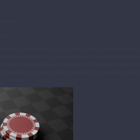
ého hráče
her
zrušující způsob zábavy, který existuje po staletí. Od tradičních k
i, které dnes hráči mají, jsou neomezené. S rostoucí popularitou
eré nabízejí širokou škálu herních zážitků. Tyto platformy nejenže n
 které lákají nové hráče. Hráči se mohou těšit na kvalitní služby 