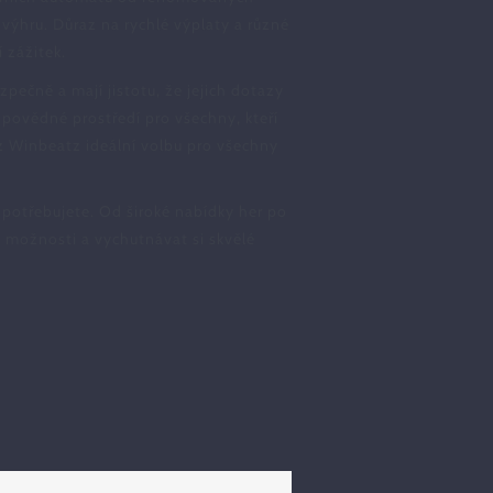
 výhru. Důraz na rychlé výplaty a různé
 zážitek.
pečně a mají jistotu, že jejich dotazy
povědné prostředí pro všechny, kteří
 z Winbeatz ideální volbu pro všechny
 potřebujete. Od široké nabídky her po
 možnosti a vychutnávat si skvělé