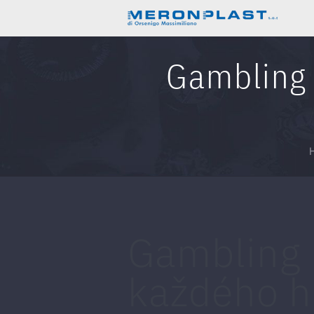
Skip
to
content
Gambling 
Gambling 
každého h