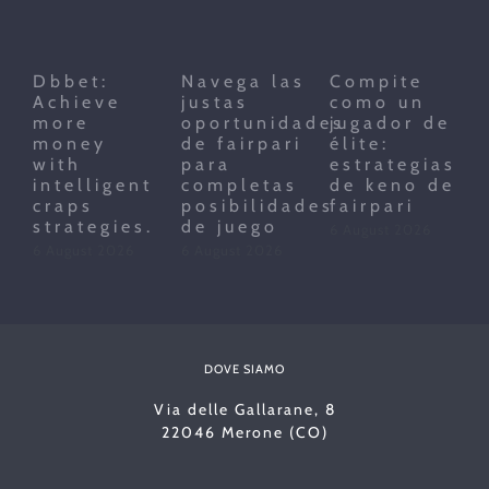
Dbbet:
Navega las
Compite
Achieve
justas
como un
more
oportunidades
jugador de
money
de fairpari
élite:
with
para
estrategias
intelligent
completas
de keno de
craps
posibilidades
fairpari
strategies.
de juego
6 August 2026
6
6 August 2026
6 August 2026
DOVE SIAMO
Via delle Gallarane, 8
22046 Merone (CO)