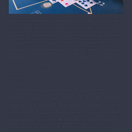
Además, cada casino puede tener sus propias reglas no
escritas que reflejan su cultura y estilo. Por lo tanto,
siempre es recomendable observar cómo se comportan
los jugadores habituales. Adaptarse a estas dinámicas
no solo facilitará la interacción con los demás, sino que
también mostrará respeto hacia el lugar y su clientela.
Comportamiento en las mesas de
juego
Cuando te sientas en una mesa de juego, es esencial
conocer y seguir las reglas específicas de cada juego. Por
ejemplo, en el blackjack, es importante esperar tu turno
para actuar y no interrumpir a los demás jugadores. Esto
no solo es una cuestión de cortesía, sino que también
asegura que el juego fluya de manera eficiente y que