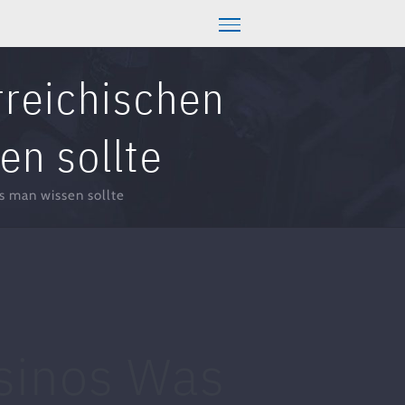
rreichischen
en sollte
s man wissen sollte
asinos Was