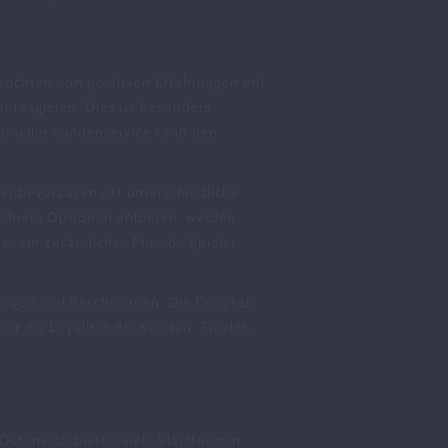
berichten von positiven Erfahrungen mit
t reagieren. Dies ist besonders
chneller Kundenservice kann den
ler bevorzugen oft unterschiedliche
 mehrere Optionen anbieten, werden
t ein zusätzliches Plus, da Spieler
fragen und Beschwerden. Die Fähigkeit
für die Loyalität der Kunden. Spieler,
Österreich bieten viele Plattformen