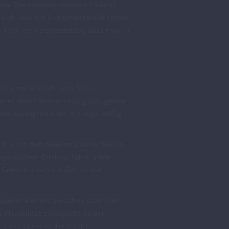
rmen. Die meisten seriösen Casinos
m, sich über die Sicherheitsmaßnahmen
o kann man sicherstellen, dass man in
s einer Vielzahl von Slots,
sie es den Spielern ermöglicht, genau
iele auszuprobieren, die regelmäßig
.
 die mit dem Spielen solcher Spiele
rgesslichen Erlebnis führt. Viele
er Gemeinschaft ein Gefühl von
. Spieler können zwischen schnellen,
 Flexibilität ermöglicht es den
nis noch spannender macht.