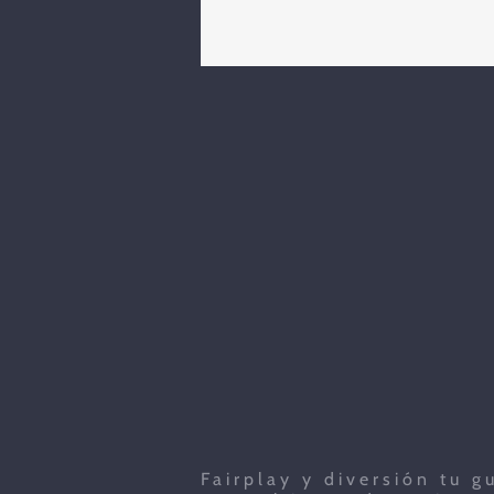
Fairplay y diversión tu g