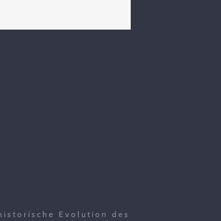
historische Evolution des
Guida per princ