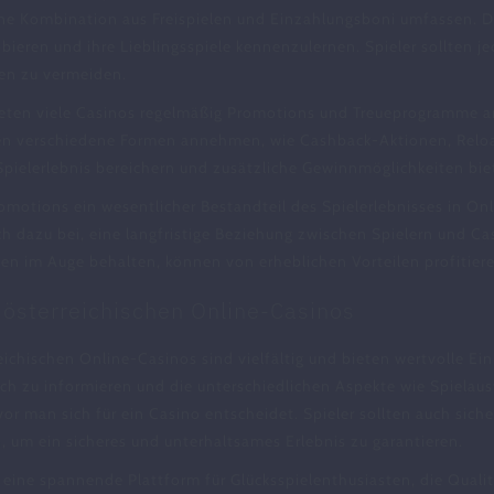
eine Kombination aus Freispielen und Einzahlungsboni umfassen. 
robieren und ihre Lieblingsspiele kennenzulernen. Spieler sollte
en zu vermeiden.
eten viele Casinos regelmäßig Promotions und Treueprogramme a
verschiedene Formen annehmen, wie Cashback-Aktionen, Reload-B
Spielerlebnis bereichern und zusätzliche Gewinnmöglichkeiten bie
otions ein wesentlicher Bestandteil des Spielerlebnisses in Onli
uch dazu bei, eine langfristige Beziehung zwischen Spielern und Ca
en im Auge behalten, können von erheblichen Vorteilen profitiere
 österreichischen Online-Casinos
eichischen Online-Casinos sind vielfältig und bieten wertvolle Ein
ndlich zu informieren und die unterschiedlichen Aspekte wie Spiela
 man sich für ein Casino entscheidet. Spieler sollten auch sicher
 um ein sicheres und unterhaltsames Erlebnis zu garantieren.
eine spannende Plattform für Glücksspielenthusiasten, die Qualitä