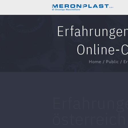
Skip
to
content
Erfahrungen
Online-C
Home
/
Public
/
Er
Erfahrunge
österreic