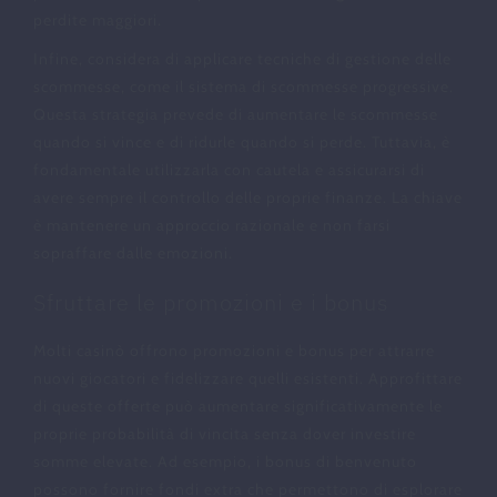
perdite maggiori.
Infine, considera di applicare tecniche di gestione delle
scommesse, come il sistema di scommesse progressive.
Questa strategia prevede di aumentare le scommesse
quando si vince e di ridurle quando si perde. Tuttavia, è
fondamentale utilizzarla con cautela e assicurarsi di
avere sempre il controllo delle proprie finanze. La chiave
è mantenere un approccio razionale e non farsi
sopraffare dalle emozioni.
Sfruttare le promozioni e i bonus
Molti casinò offrono promozioni e bonus per attrarre
nuovi giocatori e fidelizzare quelli esistenti. Approfittare
di queste offerte può aumentare significativamente le
proprie probabilità di vincita senza dover investire
somme elevate. Ad esempio, i bonus di benvenuto
possono fornire fondi extra che permettono di esplorare