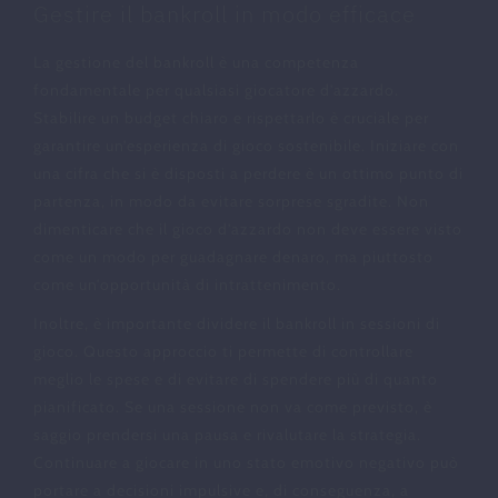
Gestire il bankroll in modo efficace
La gestione del bankroll è una competenza
fondamentale per qualsiasi giocatore d’azzardo.
Stabilire un budget chiaro e rispettarlo è cruciale per
garantire un’esperienza di gioco sostenibile. Iniziare con
una cifra che si è disposti a perdere è un ottimo punto di
partenza, in modo da evitare sorprese sgradite. Non
dimenticare che il gioco d’azzardo non deve essere visto
come un modo per guadagnare denaro, ma piuttosto
come un’opportunità di intrattenimento.
Inoltre, è importante dividere il bankroll in sessioni di
gioco. Questo approccio ti permette di controllare
meglio le spese e di evitare di spendere più di quanto
pianificato. Se una sessione non va come previsto, è
saggio prendersi una pausa e rivalutare la strategia.
Continuare a giocare in uno stato emotivo negativo può
portare a decisioni impulsive e, di conseguenza, a