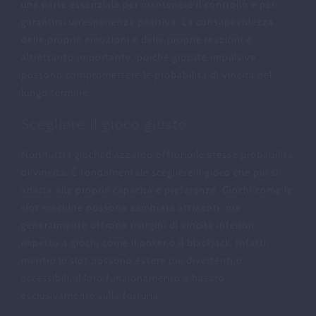
una parte essenziale per mantenere il controllo e per
garantirsi un’esperienza positiva. La consapevolezza
delle proprie emozioni e delle proprie reazioni è
altrettanto importante, poiché giocate impulsive
possono compromettere le probabilità di vincita nel
lungo termine.
Scegliere il gioco giusto
Non tutti i giochi d’azzardo offrono le stesse probabilità
di vincita. È fondamentale scegliere il gioco che più si
adatta alle proprie capacità e preferenze. Giochi come le
slot machine possono sembrare attraenti, ma
generalmente offrono margini di vincita inferiori
rispetto a giochi come il poker o il blackjack. Infatti,
mentre le slot possono essere più divertenti e
accessibili, il loro funzionamento è basato
esclusivamente sulla fortuna.