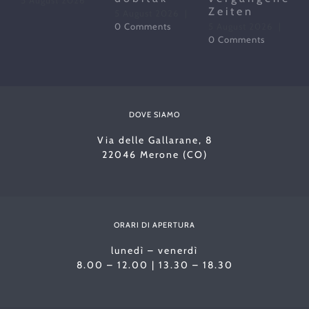
Zeiten
5 August 2026
|
4
0 Comments
5 August 2026
|
0
0 Comments
DOVE SIAMO
Via delle Gallarane, 8
22046 Merone (CO)
ORARI DI APERTURA
lunedì – venerdì
8.00 – 12.00 | 13.30 – 18.30