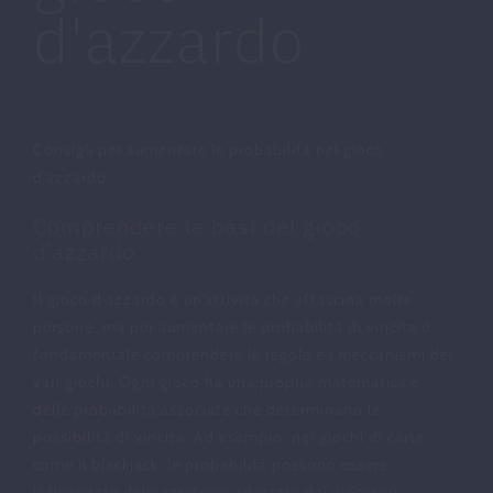
d'azzardo
Consigli per aumentare le probabilità nel gioco
d'azzardo
Comprendere le basi del gioco
d’azzardo
Il gioco d’azzardo è un’attività che affascina molte
persone, ma per aumentare le probabilità di vincita è
fondamentale comprendere le regole e i meccanismi dei
vari giochi. Ogni gioco ha una propria matematica e
delle probabilità associate che determinano le
possibilità di vincita. Ad esempio, nei giochi di carte
come il blackjack, le probabilità possono essere
influenzate dalle strategie adottate dai giocatori.