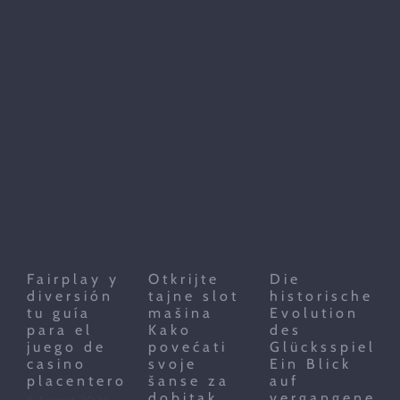
Fairplay y
Otkrijte
Die
diversión
tajne slot
historische
tu guía
mašina
Evolution
para el
Kako
des
juego de
povećati
Glücksspiels
casino
svoje
Ein Blick
placentero
šanse za
auf
i
dobitak
vergangene
5 August 2026