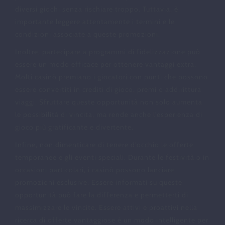
diversi giochi senza rischiare troppo. Tuttavia, è
importante leggere attentamente i termini e le
condizioni associate a queste promozioni.
Inoltre, partecipare a programmi di fidelizzazione può
essere un modo efficace per ottenere vantaggi extra.
Molti casinò premiano i giocatori con punti che possono
essere convertiti in crediti di gioco, premi o addirittura
viaggi. Sfruttare queste opportunità non solo aumenta
le possibilità di vincita, ma rende anche l’esperienza di
gioco più gratificante e divertente.
Infine, non dimenticare di tenere d’occhio le offerte
temporanee e gli eventi speciali. Durante le festività o in
occasioni particolari, i casinò possono lanciare
promozioni esclusive. Essere informati su queste
opportunità può fare la differenza e permetterti di
massimizzare le vincite. Essere attivi e proattivi nella
ricerca di offerte vantaggiose è un modo intelligente per