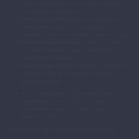
juego proporcionando la información necesaria
para acceder a tus ganancias.
Configurar tu perfil:
Asegúrate de verificar tus
detalles para cumplir con los requisitos de
seguridad y evitar contratiempos durante el juego.
Realizar un depósito:
Agrega fondos a tu cuenta
para poder comenzar a jugar y aprovechar las
oportunidades de ganar.
Iniciar el juego:
Selecciona la gallina y comienza a
navegar a través de los obstáculos mientras
gestionas tu riesgo.
Acceso rápido gracias a la instalación directa.
Facilidad para crear y verificar tu cuenta.
Capacidad para jugar en cualquier lugar con tu
dispositivo móvil.
Análisis de características