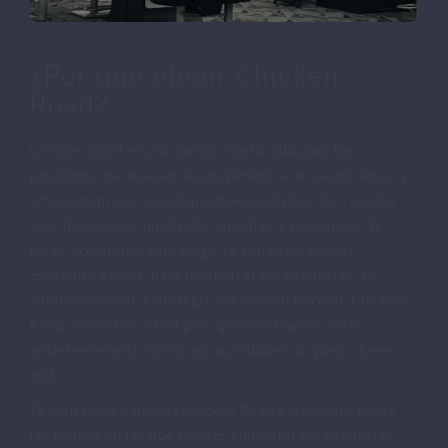
¿Por qué elegir Chicken
Road?
Chicken Road es una opción destacada para los
jugadores que buscan una experiencia de casino única y
emocionante en sus dispositivos móviles. Con su alta
tasa de retorno, un diseño atractivo y mecánicas de
juego accesibles, este juego se convierte en una
excelente opción para maximizar tus ganancias. La
combinación de estrategia y diversión hace de Chicken
Road un destino ideal para quienes buscan tanto
entretenimiento como oportunidades de ganar dinero
real.
Te invitamos a probar Chicken Road y descubrir todas
las formas en las que puedes aumentar tus ganancias