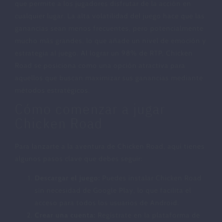
que permite a los jugadores disfrutar de la acción en
cualquier lugar. La alta volatilidad del juego hace que las
ganancias sean menos frecuentes, pero potencialmente
mucho más grandes, lo que añade un nivel de emoción y
estrategia al juego. Al lograr un 98% de RTP, Chicken
Road se posiciona como una opción atractiva para
aquellos que buscan maximizar sus ganancias mediante
métodos estratégicos.
Cómo comenzar a jugar
Chicken Road
Para lanzarte a la aventura de Chicken Road, aquí tienes
algunos pasos clave que debes seguir:
Descargar el juego:
Puedes instalar Chicken Road
sin necesidad de Google Play, lo que facilita el
acceso para todos los usuarios de Android.
Crear una cuenta:
Regístrate en la plataforma de