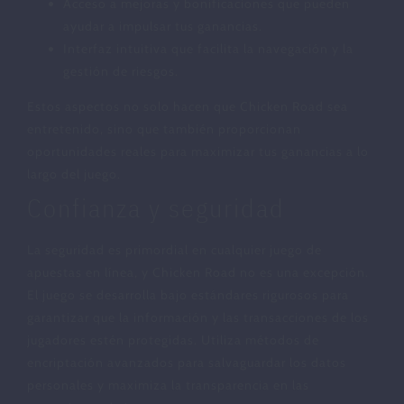
Acceso a mejoras y bonificaciones que pueden
ayudar a impulsar tus ganancias.
Interfaz intuitiva que facilita la navegación y la
gestión de riesgos.
Estos aspectos no solo hacen que Chicken Road sea
entretenido, sino que también proporcionan
oportunidades reales para maximizar tus ganancias a lo
largo del juego.
Confianza y seguridad
La seguridad es primordial en cualquier juego de
apuestas en línea, y Chicken Road no es una excepción.
El juego se desarrolla bajo estándares rigurosos para
garantizar que la información y las transacciones de los
jugadores estén protegidas. Utiliza métodos de
encriptación avanzados para salvaguardar los datos
personales y maximiza la transparencia en las