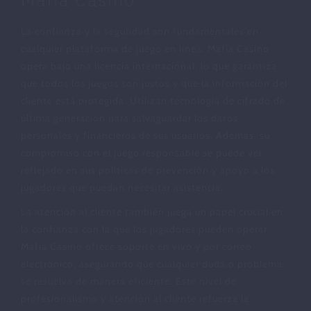
La confianza y la seguridad son fundamentales en
cualquier plataforma de juego en línea. Mafia Casino
opera bajo una licencia internacional, lo que garantiza
que todos los juegos son justos y que la información del
cliente está protegida. Utilizan tecnología de cifrado de
última generación para salvaguardar los datos
personales y financieros de sus usuarios. Además, su
compromiso con el juego responsable se puede ver
reflejado en sus políticas de prevención y apoyo a los
jugadores que puedan necesitar asistencia.
La atención al cliente también juega un papel crucial en
la confianza con la que los jugadores pueden operar.
Mafia Casino ofrece soporte en vivo y por correo
electrónico, asegurando que cualquier duda o problema
se resuelva de manera eficiente. Este nivel de
profesionalismo y atención al cliente refuerza la