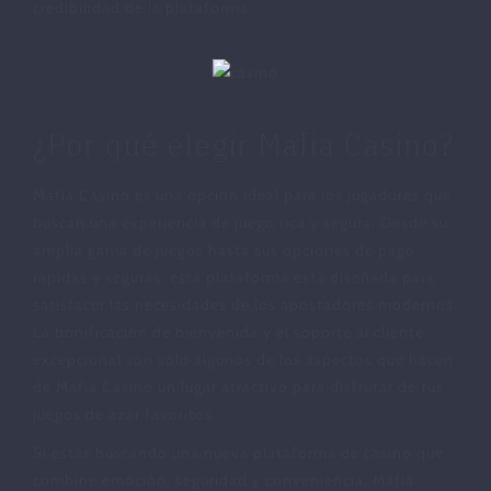
credibilidad de la plataforma.
¿Por qué elegir Mafia Casino?
Mafia Casino es una opción ideal para los jugadores que
buscan una experiencia de juego rica y segura. Desde su
amplia gama de juegos hasta sus opciones de pago
rápidas y seguras, esta plataforma está diseñada para
satisfacer las necesidades de los apostadores modernos.
La bonificación de bienvenida y el soporte al cliente
excepcional son solo algunos de los aspectos que hacen
de Mafia Casino un lugar atractivo para disfrutar de tus
juegos de azar favoritos.
Si estás buscando una nueva plataforma de casino que
combine emoción, seguridad y conveniencia, Mafia