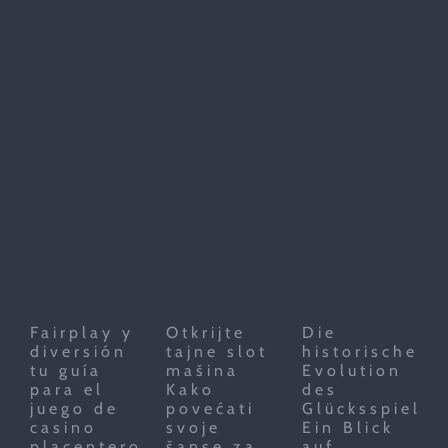
Fairplay y
Otkrijte
Die
diversión
tajne slot
historische
tu guía
mašina
Evolution
para el
Kako
des
juego de
povećati
Glücksspiels
casino
svoje
Ein Blick
placentero
šanse za
auf
i