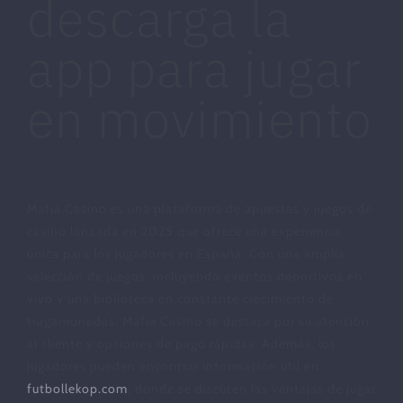
descarga la
app para jugar
en movimiento
Mafia Casino es una plataforma de apuestas y juegos de
casino lanzada en 2025 que ofrece una experiencia
única para los jugadores en España. Con una amplia
selección de juegos, incluyendo eventos deportivos en
vivo y una biblioteca en constante crecimiento de
tragamonedas, Mafia Casino se destaca por su atención
al cliente y opciones de pago rápidas. Además, los
jugadores pueden encontrar información útil en
futbollekop.com
, donde se discuten las ventajas de jugar