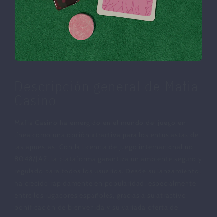
Descripción general de Mafia
Casino
Mafia Casino ha emergido en el mundo del juego en
línea como una opción atractiva para los entusiastas de
las apuestas. Con la licencia de juego internacional no.
8048/JAZ, la plataforma garantiza un ambiente seguro y
regulado para todos los usuarios. Desde su lanzamiento,
ha crecido rápidamente en popularidad, especialmente
entre los jugadores españoles, gracias a su atractivo
bonificación de bienvenida y su variada oferta de