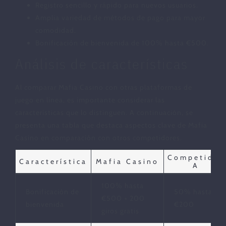
Registro sencillo y rápido para nuevos usuarios.
Amplia variedad de métodos de pago para mayor
comodidad.
Bonificación de bienvenida de 100% hasta €500.
Análisis de características
Al comparar Mafia Casino con otras plataformas de
juego en línea, es importante considerar las
características que lo distinguen. A continuación, se
presenta una tabla que destaca aspectos clave de Mafia
Casino en comparación con otros competidores.
Competidor
Característica
Mafia Casino
A
100% hasta
Bonificación de
50% hasta
€500 + 200
bienvenida
€200
giros gratis