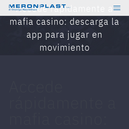
Skip
Accede rápidamente a
to
content
mafia casino: descarga la
app para jugar en
movimiento
Accede
rápidamente a
mafia casino: